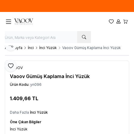
Yeni sezon ürünlerinde
%20
indirim
Favorilerim
Hesabım
Sepet
Paylaş
Ana Sayfa
İnci
İnci Yüzük
Vaoov Gümüş Kaplama İnci Yüzük
Favoriye Ekle
VAOOV
Vaoov Gümüş Kaplama İnci Yüzük
Ürün Kodu:
yn096
1.409,66
TL
Sepete Ekle
Daha Fazla
İnci Yüzük
Öne Çıkan Bilgiler
İnci Yüzük