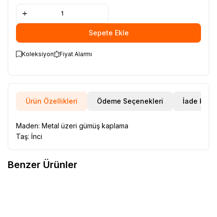
Sepete Ekle
Koleksiyon
Fiyat Alarmı
Ürün Özellikleri
Ödeme Seçenekleri
İade Koşul
Maden: Metal üzeri gümüş kaplama
Taş: İnci
Benzer Ürünler
VAOOV
14 Ayar Altın Kaplama
VAOOV
Vaoov 925 Ayar Gümüş
Yeni
Yeni
Favorilere Ekle
Favorilere Ekle
İnci Yüzük
İncili Koç Figürü Yüzük
1.300,00
TL
1.700,00
TL