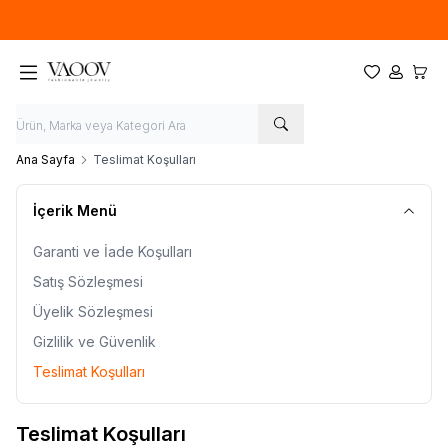
Yeni sezon ürünlerinde
%20
indirim
Favorilerim
Hesabım
Sepet
Ana Sayfa
Teslimat Koşulları
İçerik Menü
Garanti ve İade Koşulları
Satış Sözleşmesi
Üyelik Sözleşmesi
Gizlilik ve Güvenlik
Teslimat Koşulları
Teslimat Koşulları