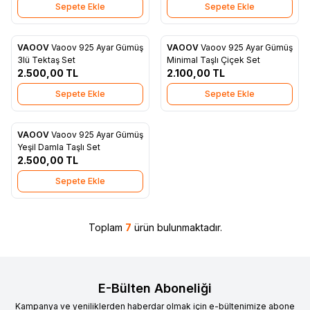
Sepete Ekle
Sepete Ekle
VAOOV
Vaoov 925 Ayar Gümüş
VAOOV
Vaoov 925 Ayar Gümüş
Yeni
Yeni
Favorilere Ekle
Favorilere Ekle
3lü Tektaş Set
Minimal Taşlı Çiçek Set
2.500,00
TL
2.100,00
TL
Sepete Ekle
Sepete Ekle
VAOOV
Vaoov 925 Ayar Gümüş
Favorilere Ekle
Yeşil Damla Taşlı Set
2.500,00
TL
Sepete Ekle
Toplam
7
ürün bulunmaktadır.
E-Bülten Aboneliği
Kampanya ve yeniliklerden haberdar olmak için e-bültenimize abone