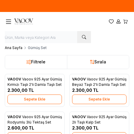
Yeni sezon ürünlerinde
%20
indirim
Favorilerim
Hesabım
Sepet
Ana Sayfa
Gümüş Set
Filtrele
Sırala
VAOOV
Vaoov 925 Ayar Gümüş
VAOOV
Vaoov 925 Ayar Gümüş
Yeni
Yeni
Favorilere Ekle
Favorilere Ekle
Kırmızı Taşlı 2'li Damla Taşlı Set
Beyaz Taşlı 2'li Damla Taşlı Set
2.300,00
TL
2.300,00
TL
Sepete Ekle
Sepete Ekle
VAOOV
Vaoov 925 Ayar Gümüş
VAOOV
Vaoov 925 Ayar Gümüş
Yeni
Yeni
Favorilere Ekle
Favorilere Ekle
Rodyumlu 3lü Tektaş Set
2li Taşlı Kalp Set
2.600,00
TL
2.300,00
TL