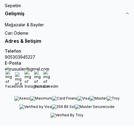
Sepetim
Gelişmiş
Mağazalar & Bayiler
Cari Ödeme
Adres & İletişim
Telefon
905303945227
E-Posta
ebrususler@gmail.com
Facebook
X
İnstagram
Youtube
Linkedin