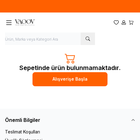
Yeni sezon ürünlerinde
%20
indirim
Favorilerim
Hesabım
Sepet
Sepetinde ürün bulunmamaktadır.
Alışverişe Başla
Önemli Bilgiler
Teslimat Koşulları