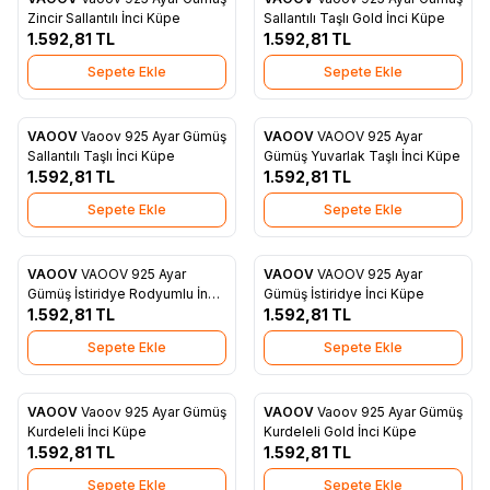
Favorilere Ekle
Favorilere Ekle
Zincir Sallantılı İnci Küpe
Sallantılı Taşlı Gold İnci Küpe
1.592,81
TL
1.592,81
TL
Sepete Ekle
Sepete Ekle
VAOOV
Vaoov 925 Ayar Gümüş
VAOOV
VAOOV 925 Ayar
Favorilere Ekle
Favorilere Ekle
Sallantılı Taşlı İnci Küpe
Gümüş Yuvarlak Taşlı İnci Küpe
1.592,81
TL
1.592,81
TL
Sepete Ekle
Sepete Ekle
VAOOV
VAOOV 925 Ayar
VAOOV
VAOOV 925 Ayar
Favorilere Ekle
Favorilere Ekle
Gümüş İstiridye Rodyumlu İnci
Gümüş İstiridye İnci Küpe
Küpe
1.592,81
TL
1.592,81
TL
Sepete Ekle
Sepete Ekle
VAOOV
Vaoov 925 Ayar Gümüş
VAOOV
Vaoov 925 Ayar Gümüş
Favorilere Ekle
Favorilere Ekle
Kurdeleli İnci Küpe
Kurdeleli Gold İnci Küpe
1.592,81
TL
1.592,81
TL
Sepete Ekle
Sepete Ekle