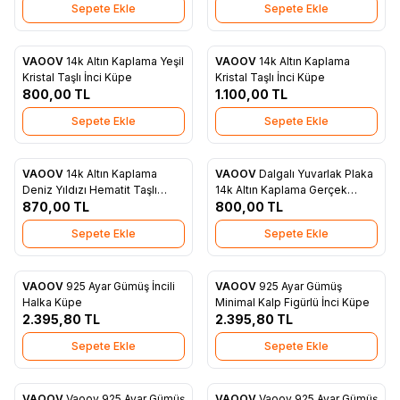
Sepete Ekle
Sepete Ekle
VAOOV
14k Altın Kaplama Yeşil
VAOOV
14k Altın Kaplama
Yeni
Yeni
Favorilere Ekle
Favorilere Ekle
Kristal Taşlı İnci Küpe
Kristal Taşlı İnci Küpe
800,00
TL
1.100,00
TL
Sepete Ekle
Sepete Ekle
VAOOV
14k Altın Kaplama
VAOOV
Dalgalı Yuvarlak Plaka
Yeni
Yeni
Favorilere Ekle
Favorilere Ekle
Deniz Yıldızı Hematit Taşlı
14k Altın Kaplama Gerçek
Gerçek Mayorka İnci Küpe
870,00
TL
Mayorka İnci Küpe
800,00
TL
Sepete Ekle
Sepete Ekle
VAOOV
925 Ayar Gümüş İncili
VAOOV
925 Ayar Gümüş
Favorilere Ekle
Favorilere Ekle
Halka Küpe
Minimal Kalp Figürlü İnci Küpe
2.395,80
TL
2.395,80
TL
Sepete Ekle
Sepete Ekle
VAOOV
Vaoov 925 Ayar Gümüş
VAOOV
Vaoov 925 Ayar Gümüş