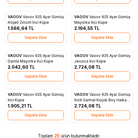
VAOOV
Vaoov 925 Ayar Gümüş
VAOOV
Vaoov 925 Ayar Gümüş
Favorilere Ekle
Favorilere Ekle
Köşeli Zincirli İnci Küpe
Mayorka İnci Küpe
1.566,64
TL
2.194,55
TL
Sepete Ekle
Sepete Ekle
VAOOV
Vaoov 925 Ayar Gümüş
VAOOV
Vaoov 925 Ayar Gümüş
Favorilere Ekle
Favorilere Ekle
Damla Mayorka İnci Küpe
Jessica İnci Küpe
2.042,60
TL
2.724,08
TL
Sepete Ekle
Sepete Ekle
VAOOV
Vaoov 925 Ayar Gümüş
VAOOV
Vaoov 925 Ayar Gümüş
Favorilere Ekle
Favorilere Ekle
İnci Küpe
İncili Sarmal Küçük Boy Halka
1.905,21
TL
Küpe
2.724,08
TL
Sepete Ekle
Sepete Ekle
Toplam
25
ürün bulunmaktadır.