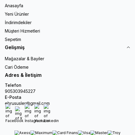
Anasayfa
Yeni Ürünler
İndirimdekiler
Müşteri Hizmetleri
Sepetim
Gelişmiş
Mağazalar & Bayiler
Cari Ödeme
Adres & İletişim
Telefon
905303945227
E-Posta
ebrususler@gmail.com
Facebook
X
İnstagram
Youtube
Linkedin