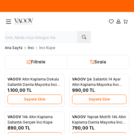
Yeni sezon ürünlerinde
%20
indirim
Favorilerim
Hesabım
Sepet
Ana Sayfa
İnci
İnci Küpe
Filtrele
Sırala
VAOOV
Altın Kaplama Dokulu
VAOOV
Şık Sallantılı 14 Ayar
Yeni
Yeni
Favorilere Ekle
Favorilere Ekle
Sallantılı Damla Mayorka İnci
Altın Kaplama Mayorka İnci
Küpe
1.100,00
TL
Küpe
990,00
TL
Sepete Ekle
Sepete Ekle
VAOOV
14k Altın Kaplama
VAOOV
Yaprak Motifli 14k Altın
Yeni
Yeni
Favorilere Ekle
Favorilere Ekle
Sallantılı Gerçek İnci Küpe
Kaplama Damla Mayorka İnci
890,00
TL
Küpe
790,00
TL