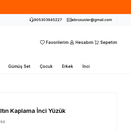
905303945227
ebrususler@gmail.com
Favorilerim
Hesabım
Sepetim
Gümüş Set
Çocuk
Erkek
İnci
ltın Kaplama İnci Yüzük
394