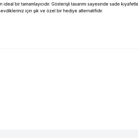
ideal bir tamamlayıcıdır. Gösterişli tasarımı sayesinde sade kıyafetlerle 
evdikleriniz için şık ve özel bir hediye alternatifidir.
Vaoov Altın Kaplama Sallantılı İnci Yüzük
VAOOV
Vaoov İnci ve Merca
lere Ekle
Favorilere Ekle
Yüzük
5
TL
1.095,71
TL