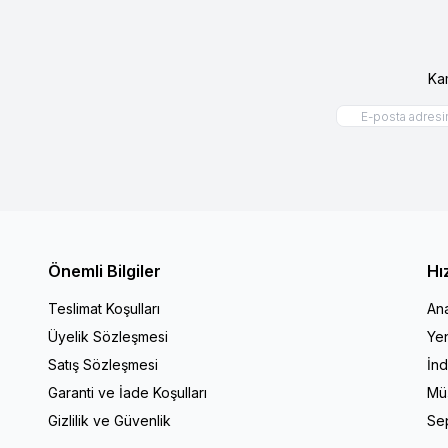
Ka
Önemli Bilgiler
Hı
Teslimat Koşulları
An
Üyelik Sözleşmesi
Yen
Satış Sözleşmesi
İnd
Garanti ve İade Koşulları
Müş
Gizlilik ve Güvenlik
Se