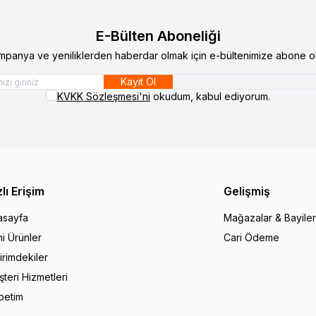
E-Bülten Aboneliği
mpanya ve yeniliklerden haberdar olmak için e-bültenimize abone ol
Kayıt Ol
KVKK Sözleşmesi'ni
okudum, kabul ediyorum.
zlı Erişim
Gelişmiş
asayfa
Mağazalar & Bayiler
i Ürünler
Cari Ödeme
irimdekiler
teri Hizmetleri
petim