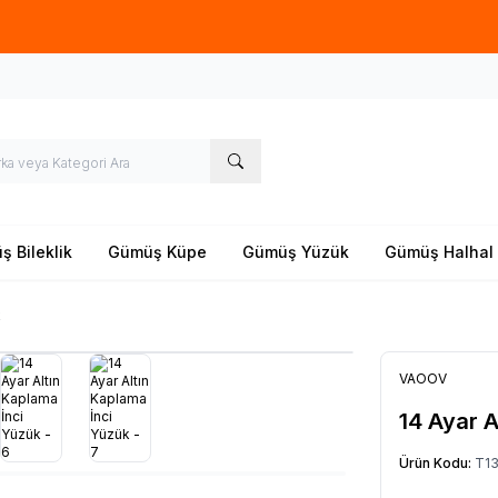
Yeni sezon ürünlerinde
%20
indirim
 Bileklik
Gümüş Küpe
Gümüş Yüzük
Gümüş Halhal
k
VAOOV
14 Ayar A
Ürün Kodu:
T1