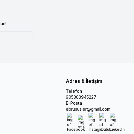
un!
Adres & İletişim
Telefon
905303945227
E-Posta
ebrususler@gmail.com
Facebook
X
İnstagram
Youtube
Linkedin