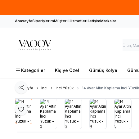
Anasayfa
Siparişlerim
Müşteri Hizmetleri
İletişim
Markalar
Kategoriler
Kişiye Özel
Gümüş Kolye
Gümüş
Ana Sayfa
İnci
İnci Yüzük
14 Ayar Altın Kaplama İnci Yüzü
Paylaş
Favoriye Ekle