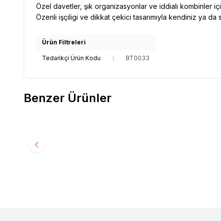
Özel davetler, şık organizasyonlar ve iddialı kombinler için 
Özenli işçiligi ve dikkat çekici tasarımıyla kendiniz ya da s
Ürün Filtreleri
Tedarikçi Ürün Kodu
:
BT0033
Benzer Ürünler
Yeni
VAOOV
Vaoov 925 Ayar Gümüş İncili Koç Figürü
VAOOV
Favorilere Ekle
Favori
Yüzük
1.700,00
TL
1.132,7