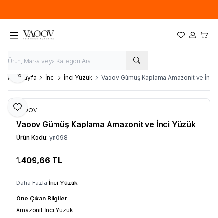
Yeni sezon ürünlerinde
%20
indirim
Favorilerim
Hesabım
Sepet
Paylaş
Ana Sayfa
İnci
İnci Yüzük
Vaoov Gümüş Kaplama Amazonit ve İnci 
Favoriye Ekle
VAOOV
Vaoov Gümüş Kaplama Amazonit ve İnci Yüzük
Ürün Kodu:
yn098
1.409,66
TL
Sepete Ekle
Daha Fazla
İnci Yüzük
Öne Çıkan Bilgiler
Amazonit İnci Yüzük