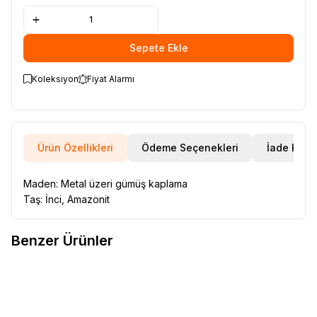
Sepete Ekle
Koleksiyon
Fiyat Alarmı
Ürün Özellikleri
Ödeme Seçenekleri
İade Koşul
Maden: Metal üzeri gümüş kaplama
Taş: İnci, Amazonit
Benzer Ürünler
VAOOV
14 Ayar Altın Kaplama
VAOOV
Vaoov 925 Ayar Gümüş
Yeni
Yeni
Favorilere Ekle
Favorilere Ekle
İnci Yüzük
İncili Koç Figürü Yüzük
1.300,00
TL
1.700,00
TL