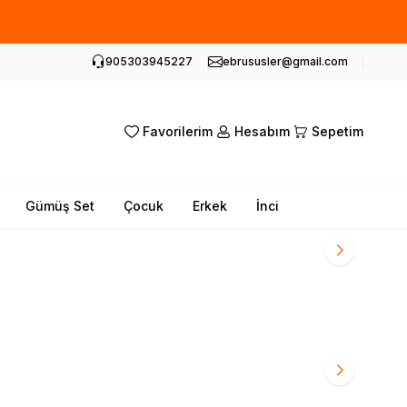
905303945227
ebrususler@gmail.com
Favorilerim
Hesabım
Sepetim
Gümüş Set
Çocuk
Erkek
İnci
Harf Kolye
Lotus Kolye
Kurdele Harf
Trend Bileklik
Kolye