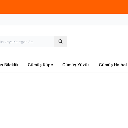
Yeni sezon ürünlerinde
%20
indirim
 Bileklik
Gümüş Küpe
Gümüş Yüzük
Gümüş Halhal
Harf Küpe
Çiçek Küpe
andı Kolye
Sallantılı Küpe