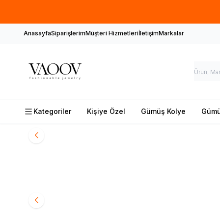
Anasayfa
Siparişlerim
Müşteri Hizmetleri
İletişim
Markalar
Kategoriler
Kişiye Özel
Gümüş Kolye
Gümüş
Harf Yüzük
Melek Kolye
Harf Bileklik
Yarab