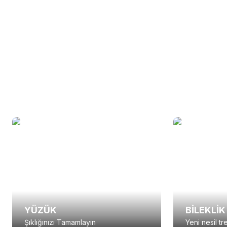
Anka Kuşu Kolye
Yusufçuk K
Kolye
Kolye
YÜZÜK
BİLEKLİK
Şıklığınızı Tamamlayın
Yeni nesil tr