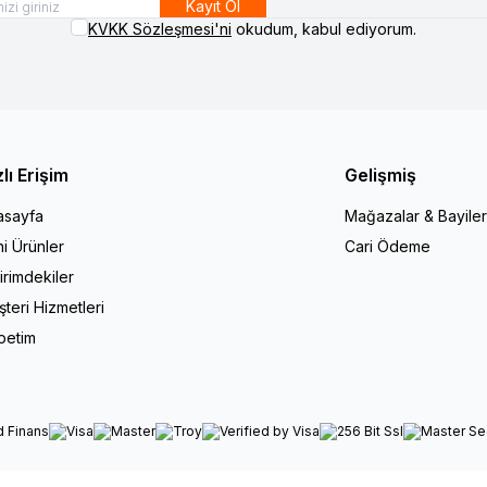
Kayıt Ol
KVKK Sözleşmesi'ni
okudum, kabul ediyorum.
zlı Erişim
Gelişmiş
asayfa
Mağazalar & Bayiler
i Ürünler
Cari Ödeme
irimdekiler
teri Hizmetleri
petim