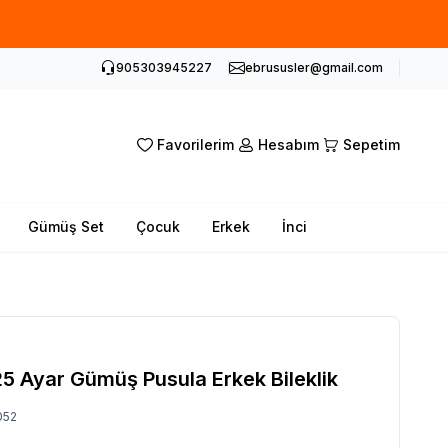
905303945227
ebrususler@gmail.com
Favorilerim
Hesabım
Sepetim
Gümüş Set
Çocuk
Erkek
İnci
5 Ayar Gümüş Pusula Erkek Bileklik
052