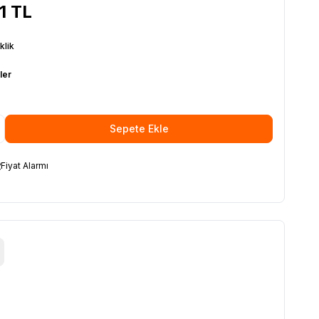
1
TL
klik
ler
Sepete Ekle
Fiyat Alarmı