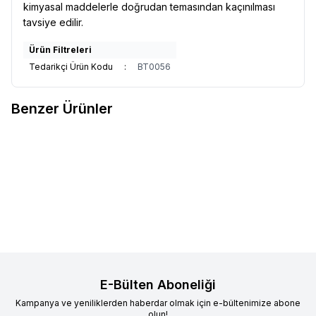
kimyasal maddelerle doğrudan temasından kaçınılması
tavsiye edilir.
Ürün Filtreleri
Tedarikçi Ürün Kodu
:
BT0056
Benzer Ürünler
VAOOV
Kişiye Özel İsim Yazılı
VAOOV
Kişiye Özel İsim Yazılı
Yeni
Yeni
Favorilere Ekle
Favorilere Ekle
Gri Deri Bileklik Erkek Çelik
Erkek Çelik Plaka Bileklik
Plaka Bileklik
640,00
TL
1.200,00
TL
Sepete Ekle
Sepete Ekle
E-Bülten Aboneliği
Kampanya ve yeniliklerden haberdar olmak için e-bültenimize abone
olun!