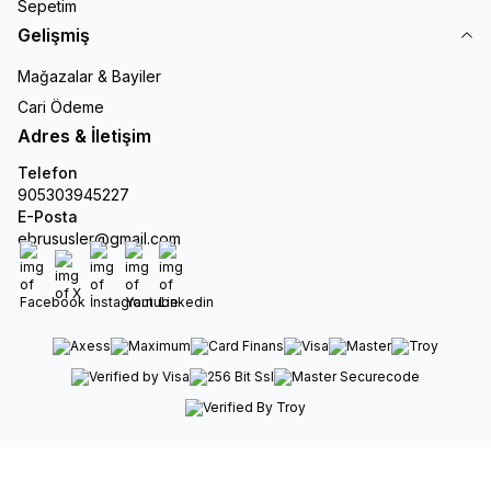
Sepetim
Gelişmiş
Mağazalar & Bayiler
Cari Ödeme
Adres & İletişim
Telefon
905303945227
E-Posta
ebrususler@gmail.com
Facebook
X
İnstagram
Youtube
Linkedin