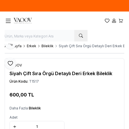
Yeni sezon ürünlerinde
%20
indirim
Favorilerim
Hesabım
Sepet
Paylaş
Ana Sayfa
Erkek
Bileklik
Siyah Çift Sıra Örgü Detaylı Deri Erkek Bile
Favoriye Ekle
VAOOV
Siyah Çift Sıra Örgü Detaylı Deri Erkek Bileklik
Ürün Kodu:
T1517
600,00
TL
Sepete Ekle
Daha Fazla
Bileklik
Adet