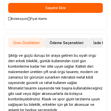
Sepete Ekle
Koleksiyon
Fiyat Alarmı
Ürün Özellikleri
Ödeme Seçenekleri
İade Koşul
Şıklığı ve güçlü duruşu bir araya getiren bu siyah örgü
deri erkek bileklik, günlük kullanımdan özel gün
kombinlerine kadar her stile uyum sağlar. Kaliteli deri
malzemeden üretilen çift sıralı örgü tasarımı, modern ve
zamansız bir görünüm sunarken mıknatıslı metal kilidi
sayesinde güvenli ve rahat kullanım sağlar.
Minimalist tasarımı sayesinde tek başına kullanabileceğiniz
gibi saat veya diğer aksesuarlarla da kolayca
kombinleyebilirsiniz. Klasik ve spor giyim tarzlarına uyum
sağlayan bu bileklik, erkekler için şık bir aksesuar ve
anlamlı bir hediye seçeneğidir.