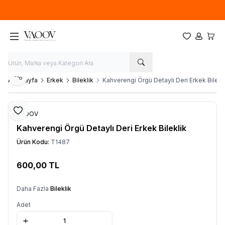
Yeni sezon ürünlerinde
%20
indirim
Favorilerim
Hesabım
Sepet
Paylaş
Ana Sayfa
Erkek
Bileklik
Kahverengi Örgü Detaylı Deri Erkek Bilekl
Favoriye Ekle
VAOOV
Kahverengi Örgü Detaylı Deri Erkek Bileklik
Ürün Kodu:
T1487
600,00
TL
Sepete Ekle
Daha Fazla
Bileklik
Adet