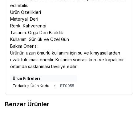
edilebilir.
Ürün Özellikleri
Materyal: Deri
Renk: Kahverengi
Tasarım: Örgü Deri Bileklik
Kullanım: Günlük ve Özel Gün
Bakım Önerisi
Ürünün uzun ömürlü kullanımı için su ve kimyasallardan
uzak tutulması önerilir. Kullanım sonrası kuru ve kapalı bir
ortamda saklanması tavsiye edilir.
Ürün Filtreleri
Tedarikçi Ürün Kodu
:
BT0055
Benzer Ürünler
VAOOV
Kişiye Özel İsim Yazılı
VAOOV
Kişiye Özel İsim Yazılı
Yeni
Yeni
Favorilere Ekle
Favorilere Ekle
Gri Deri Bileklik Erkek Çelik
Erkek Çelik Plaka Bileklik
Plaka Bileklik
640,00
TL
1.200,00
TL