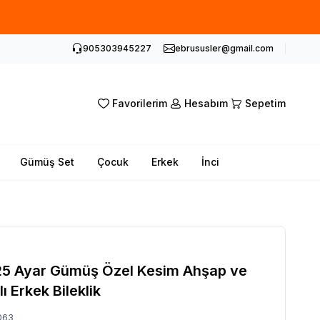
905303945227
ebrususler@gmail.com
Favorilerim
Hesabım
Sepetim
Gümüş Set
Çocuk
Erkek
İnci
5 Ayar Gümüş Özel Kesim Ahşap ve
ı Erkek Bileklik
063