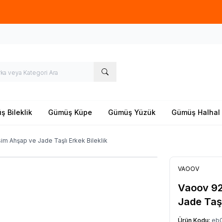
Yeni sezon ürünlerinde
%20
indirim
 Bileklik
Gümüş Küpe
Gümüş Yüzük
Gümüş Halhal
m Ahşap ve Jade Taşlı Erkek Bileklik
VAOOV
Vaoov 92
Jade Taşl
Ürün Kodu:
eb