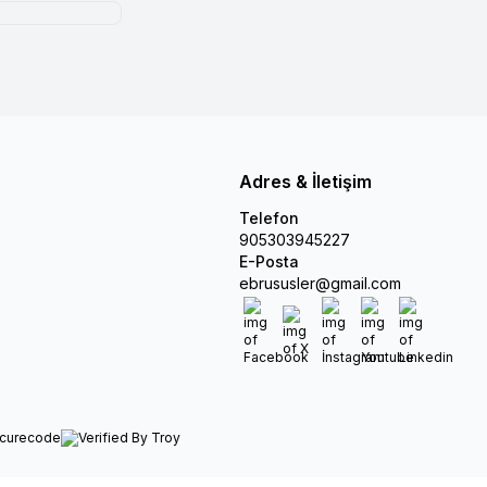
Adres & İletişim
Telefon
905303945227
E-Posta
ebrususler@gmail.com
Facebook
X
İnstagram
Youtube
Linkedin