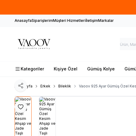
Anasayfa
Siparişlerim
Müşteri Hizmetleri
İletişim
Markalar
Kategoriler
Kişiye Özel
Gümüş Kolye
Gümüş
Ana Sayfa
Erkek
Bileklik
Vaoov 925 Ayar Gümüş Özel Kesi
Paylaş
Favoriye Ekle