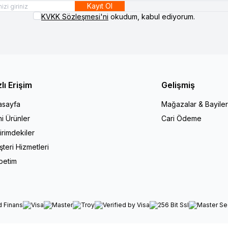
Kayıt Ol
KVKK Sözleşmesi'ni
okudum, kabul ediyorum.
zlı Erişim
Gelişmiş
asayfa
Mağazalar & Bayiler
i Ürünler
Cari Ödeme
irimdekiler
teri Hizmetleri
petim