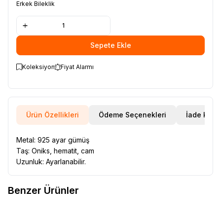
Erkek Bileklik
Sepete Ekle
Koleksiyon
Fiyat Alarmı
Ürün Özellikleri
Ödeme Seçenekleri
İade Koşul
Metal: 925 ayar gümüş
Taş: Oniks, hematit, cam
Uzunluk: Ayarlanabilir.
Benzer Ürünler
VAOOV
Kişiye Özel İsim Yazılı
VAOOV
Kişiye Özel İsim Yazılı
Yeni
Yeni