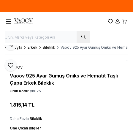
Yeni sezon ürünlerinde
%20
indirim
Favorilerim
Hesabım
Sepet
Paylaş
Ana Sayfa
Erkek
Bileklik
Vaoov 925 Ayar Gümüş Oniks ve Hematit Ta
Favoriye Ekle
VAOOV
Vaoov 925 Ayar Gümüş Oniks ve Hematit Taşlı
Çapa Erkek Bileklik
Ürün Kodu:
yn075
1.815,14
TL
Sepete Ekle
Daha Fazla
Bileklik
Öne Çıkan Bilgiler