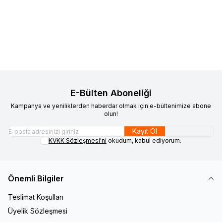
Favorilere Ekle
Favorilere Ekle
Gri Deri Bileklik Erkek Çelik
Erkek Çelik Plaka Bileklik
Plaka Bileklik
640,00
TL
1.200,00
TL
Sepete Ekle
Sepete Ekle
E-Bülten Aboneliği
Kampanya ve yeniliklerden haberdar olmak için e-bültenimize abone
olun!
Kayıt Ol
KVKK Sözleşmesi'ni
okudum, kabul ediyorum.
Önemli Bilgiler
Teslimat Koşulları
Üyelik Sözleşmesi