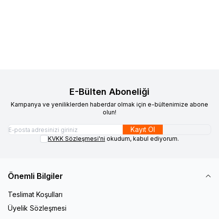
Favorilere Ekle
Favorilere Ekle
Gri Deri Bileklik Erkek Çelik
Erkek Çelik Plaka Bileklik
Plaka Bileklik
640,00
TL
1.200,00
TL
Sepete Ekle
Sepete Ekle
E-Bülten Aboneliği
Kampanya ve yeniliklerden haberdar olmak için e-bültenimize abone
olun!
Kayıt Ol
KVKK Sözleşmesi'ni
okudum, kabul ediyorum.
Önemli Bilgiler
Teslimat Koşulları
Üyelik Sözleşmesi