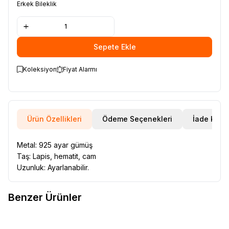
Erkek Bileklik
Sepete Ekle
Koleksiyon
Fiyat Alarmı
Ürün Özellikleri
Ödeme Seçenekleri
İade Koşul
Metal: 925 ayar gümüş
Taş: Lapis, hematit, cam
Uzunluk: Ayarlanabilir.
Benzer Ürünler
VAOOV
Kişiye Özel İsim Yazılı
VAOOV
Kişiye Özel İsim Yazılı
Yeni
Yeni