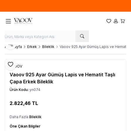
Yeni sezon ürünlerinde
%20
indirim
Favorilerim
Hesabım
Sepet
Paylaş
Ana Sayfa
Erkek
Bileklik
Vaoov 925 Ayar Gümüş Lapis ve Hematit Ta
Favoriye Ekle
VAOOV
Vaoov 925 Ayar Gümüş Lapis ve Hematit Taşlı
Çapa Erkek Bileklik
Ürün Kodu:
yn074
2.822,46
TL
Sepete Ekle
Daha Fazla
Bileklik
Öne Çıkan Bilgiler