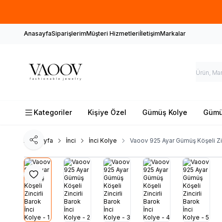
Anasayfa
Siparişlerim
Müşteri Hizmetleri
İletişim
Markalar
Kategoriler
Kişiye Özel
Gümüş Kolye
Gümüş
Ana Sayfa
İnci
İnci Kolye
Vaoov 925 Ayar Gümüş Köşeli Zin
Paylaş
Favoriye Ekle