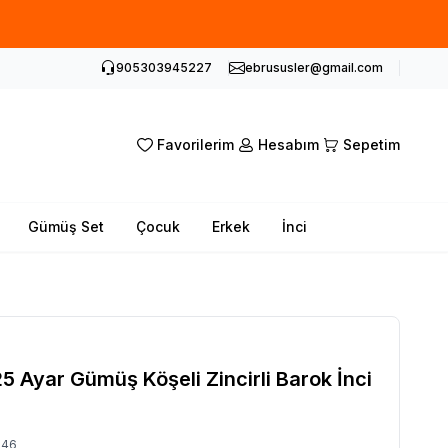
905303945227
ebrususler@gmail.com
Favorilerim
Hesabım
Sepetim
Gümüş Set
Çocuk
Erkek
İnci
 Ayar Gümüş Köşeli Zincirli Barok İnci
046