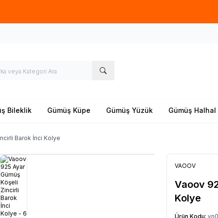
Yeni sezon ürünlerinde
%20
indirim
 Bileklik
Gümüş Küpe
Gümüş Yüzük
Gümüş Halhal
cirli Barok İnci Kolye
VAOOV
Vaoov 925
Kolye
Ürün Kodu:
yn