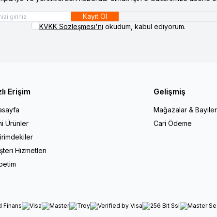
Kayıt Ol
KVKK Sözleşmesi'ni
okudum, kabul ediyorum.
zlı Erişim
Gelişmiş
asayfa
Mağazalar & Bayiler
i Ürünler
Cari Ödeme
irimdekiler
teri Hizmetleri
petim