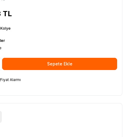
3
TL
i Kolye
ler
e
Sepete Ekle
Fiyat Alarmı