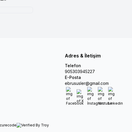
Adres & İletişim
Telefon
905303945227
E-Posta
ebrususler@gmail.com
Facebook
X
İnstagram
Youtube
Linkedin