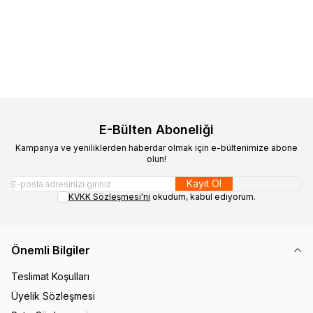
Favorilere Ekle
Favorilere Ekle
Altın Kaplama Mavi Mineli İnci
Altın Kaplama Beyaz Mineli İnci
Çiçeği Kolye
1.400,00
TL
Çiçeği Kolye
1.400,00
TL
Sepete Ekle
Sepete Ekle
E-Bülten Aboneliği
Kampanya ve yeniliklerden haberdar olmak için e-bültenimize abone
olun!
Kayıt Ol
KVKK Sözleşmesi'ni
okudum, kabul ediyorum.
Önemli Bilgiler
Teslimat Koşulları
Üyelik Sözleşmesi