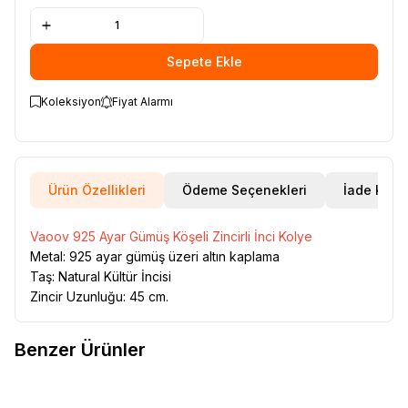
Sepete Ekle
Koleksiyon
Fiyat Alarmı
Ürün Özellikleri
Ödeme Seçenekleri
İade Koşul
Vaoov 925 Ayar Gümüş Köşeli Zincirli İnci Kolye
Metal: 925 ayar gümüş üzeri altın kaplama
Taş: Natural Kültür İncisi
Zincir Uzunluğu: 45 cm.
Benzer Ürünler
VAOOV
925 Ayar Gümüş Üzeri
VAOOV
925 Ayar Gümüş Üzeri
Yeni
Yeni