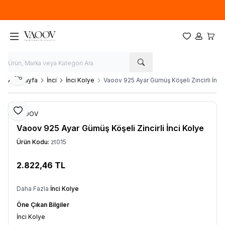
Yeni sezon ürünlerinde
%20
indirim
Favorilerim
Hesabım
Sepet
Paylaş
Ana Sayfa
İnci
İnci Kolye
Vaoov 925 Ayar Gümüş Köşeli Zincirli İnci
Favoriye Ekle
VAOOV
Vaoov 925 Ayar Gümüş Köşeli Zincirli İnci Kolye
Ürün Kodu:
zt015
2.822,46
TL
Sepete Ekle
Daha Fazla
İnci Kolye
Öne Çıkan Bilgiler
İnci Kolye