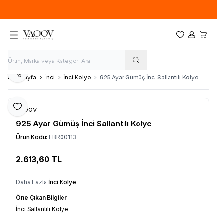
Yeni sezon ürünlerinde
%20
indirim
Favorilerim
Hesabım
Sepet
Paylaş
Ana Sayfa
İnci
İnci Kolye
925 Ayar Gümüş İnci Sallantılı Kolye
Favoriye Ekle
VAOOV
925 Ayar Gümüş İnci Sallantılı Kolye
Ürün Kodu:
EBR00113
2.613,60
TL
Sepete Ekle
Daha Fazla
İnci Kolye
Öne Çıkan Bilgiler
İnci Sallantılı Kolye