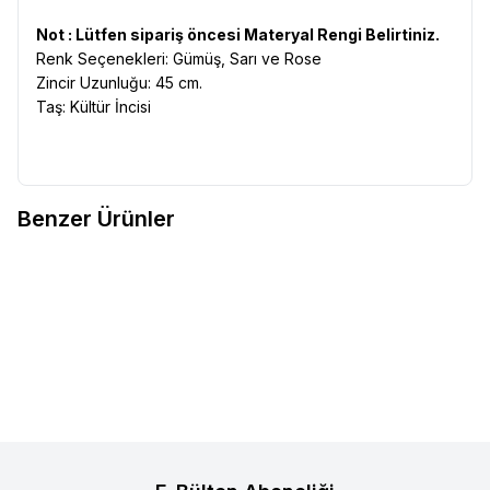
Not : Lütfen sipariş öncesi Materyal Rengi Belirtiniz.
Renk Seçenekleri: Gümüş, Sarı ve Rose
Zincir Uzunluğu: 45 cm.
Taş: Kültür İncisi
Benzer Ürünler
VAOOV
925 Ayar Gümüş Üzeri
VAOOV
925 Ayar Gümüş Üzeri
Yeni
Yeni
Favorilere Ekle
Favorilere Ekle
Altın Kaplama Mavi Mineli İnci
Altın Kaplama Beyaz Mineli İnci
Çiçeği Kolye
1.400,00
TL
Çiçeği Kolye
1.400,00
TL
Sepete Ekle
Sepete Ekle