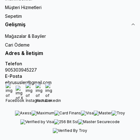
Müşteri Hizmetleri
Sepetim
Gelişmiş
Mağazalar & Bayiler
Cari Ödeme
Adres & İletişim
Telefon
905303945227
E-Posta
ebrususler@gmail.com
Facebook
X
İnstagram
Youtube
Linkedin