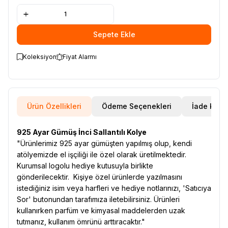
Sepete Ekle
Koleksiyon
Fiyat Alarmı
Ürün Özellikleri
Ödeme Seçenekleri
İade Koşul
925 Ayar Gümüş İnci Sallantılı Kolye
"Ürünlerimiz 925 ayar gümüşten yapılmış olup, kendi
atölyemizde el işçiliği ile özel olarak üretilmektedir.
Kurumsal logolu hediye kutusuyla birlikte
gönderilecektir. Kişiye özel ürünlerde yazılmasını
istediğiniz isim veya harfleri ve hediye notlarınızı, 'Satıcıya
Sor' butonundan tarafımıza iletebilirsiniz. Ürünleri
kullanırken parfüm ve kimyasal maddelerden uzak
tutmanız, kullanım ömrünü arttıracaktır."