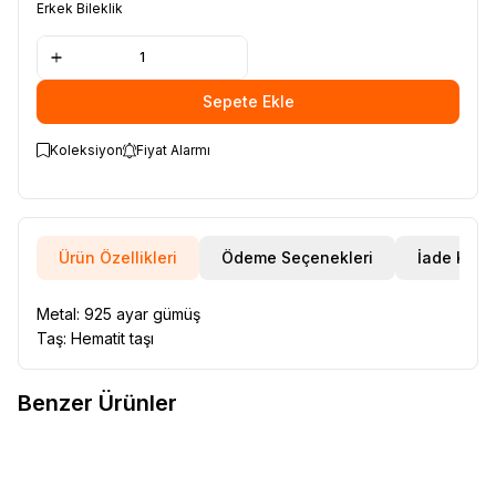
Erkek Bileklik
Sepete Ekle
Koleksiyon
Fiyat Alarmı
Ürün Özellikleri
Ödeme Seçenekleri
İade Koşul
Metal: 925 ayar gümüş
Taş: Hematit taşı
Benzer Ürünler
VAOOV
Kişiye Özel İsim Yazılı
VAOOV
Kişiye Özel İsim Yazılı
Yeni
Yeni
Favorilere Ekle
Favorilere Ekle
Gri Deri Bileklik Erkek Çelik
Erkek Çelik Plaka Bileklik
Plaka Bileklik