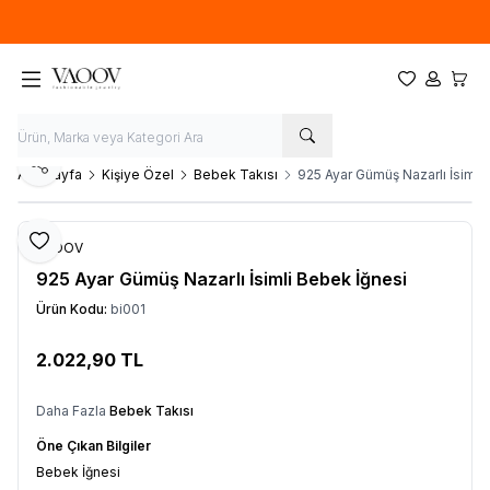
Yeni sezon ürünlerinde
%20
indirim
Favorilerim
Hesabım
Sepet
Paylaş
Ana Sayfa
Kişiye Özel
Bebek Takısı
925 Ayar Gümüş Nazarlı İsimli
Favoriye Ekle
VAOOV
925 Ayar Gümüş Nazarlı İsimli Bebek İğnesi
Ürün Kodu:
bi001
2.022,90
TL
Sepete Ekle
Daha Fazla
Bebek Takısı
Öne Çıkan Bilgiler
Bebek İğnesi