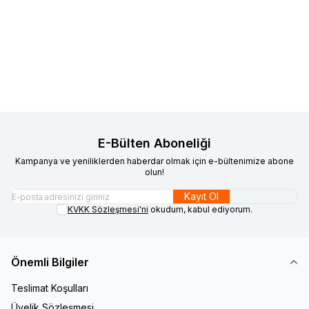
VAOOV
925 Ayar Gümüş İsimli
VAOOV
925 Ayar Gümüş
Favorilere Ekle
Favorilere Ekle
Bebek İğnesi
Maşallah Yazılı Bebek İğnesi
1.710,00
TL
1.800,00
TL
Sepete Ekle
Sepete Ekle
E-Bülten Aboneliği
Kampanya ve yeniliklerden haberdar olmak için e-bültenimize abone
olun!
Kayıt Ol
KVKK Sözleşmesi'ni
okudum, kabul ediyorum.
Önemli Bilgiler
Teslimat Koşulları
Üyelik Sözleşmesi