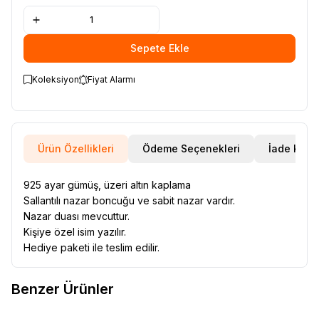
Sepete Ekle
Koleksiyon
Fiyat Alarmı
Ürün Özellikleri
Ödeme Seçenekleri
İade Koşul
925 ayar gümüş, üzeri altın kaplama
Sallantılı nazar boncuğu ve sabit nazar vardır.
Nazar duası mevcuttur.
Kişiye özel isim yazılır.
Hediye paketi ile teslim edilir.
Benzer Ürünler