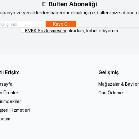
E-Bülten Aboneliği
mpanya ve yeniliklerden haberdar olmak için e-bültenimize abone ol
Kayıt Ol
KVKK Sözleşmesi'ni
okudum, kabul ediyorum.
zlı Erişim
Gelişmiş
asayfa
Mağazalar & Bayiler
i Ürünler
Cari Ödeme
irimdekiler
teri Hizmetleri
petim