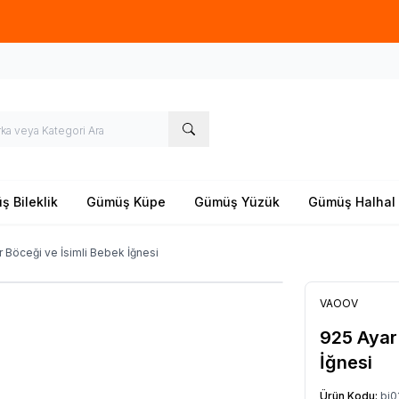
Yeni sezon ürünlerinde
%20
indirim
 Bileklik
Gümüş Küpe
Gümüş Yüzük
Gümüş Halhal
 Böceği ve İsimli Bebek İğnesi
VAOOV
925 Ayar
İğnesi
Ürün Kodu:
bi0