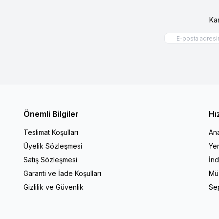
Ka
Önemli Bilgiler
Hı
Teslimat Koşulları
An
Üyelik Sözleşmesi
Yen
Satış Sözleşmesi
İnd
Garanti ve İade Koşulları
Müş
Gizlilik ve Güvenlik
Se