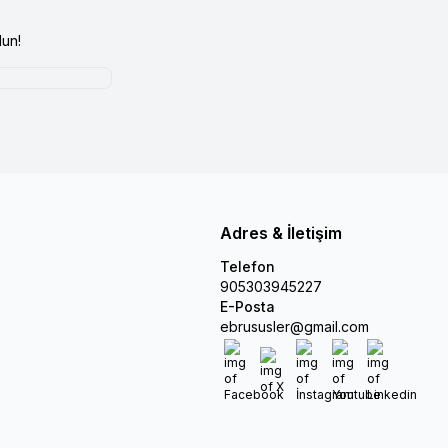
un!
Adres & İletişim
Telefon
905303945227
E-Posta
ebrususler@gmail.com
Facebook
X
İnstagram
Youtube
Linkedin