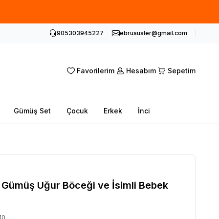
905303945227
ebrususler@gmail.com
Favorilerim
Hesabım
Sepetim
Gümüş Set
Çocuk
Erkek
İnci
 Gümüş Uğur Böceği ve İsimli Bebek
10