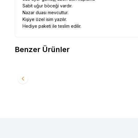
Sabit uğur böceği vardır.
Nazar duası mevcuttur.
Kişiye özel isim yazılır.
Hediye paketi ile teslim edilir.
Benzer Ürünler
VAOOV
925 Ayar Gümüş İsimli Bebek İğnesi
VAOOV
Favorilere Ekle
Favori
İğnesi
1.710,00
TL
1.800,