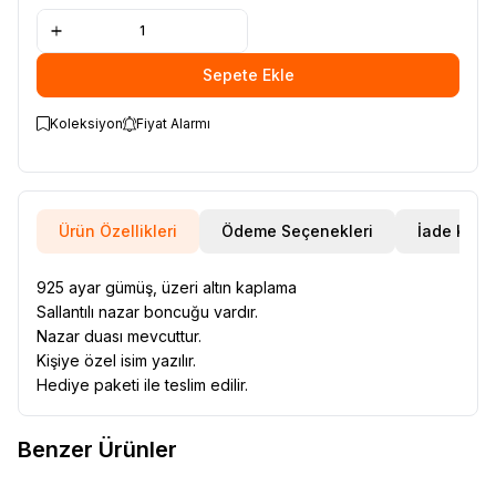
Sepete Ekle
Koleksiyon
Fiyat Alarmı
Ürün Özellikleri
Ödeme Seçenekleri
İade Koşul
925 ayar gümüş, üzeri altın kaplama
Sallantılı nazar boncuğu vardır.
Nazar duası mevcuttur.
Kişiye özel isim yazılır.
Hediye paketi ile teslim edilir.
Benzer Ürünler