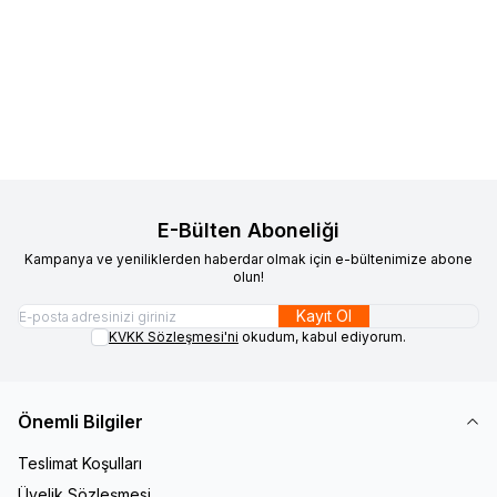
VAOOV
925 Ayar Gümüş İsimli
VAOOV
925 Ayar Gümüş
Favorilere Ekle
Favorilere Ekle
Bebek İğnesi
Maşallah Yazılı Bebek İğnesi
1.710,00
TL
1.800,00
TL
Sepete Ekle
Sepete Ekle
E-Bülten Aboneliği
Kampanya ve yeniliklerden haberdar olmak için e-bültenimize abone
olun!
Kayıt Ol
KVKK Sözleşmesi'ni
okudum, kabul ediyorum.
Önemli Bilgiler
Teslimat Koşulları
Üyelik Sözleşmesi