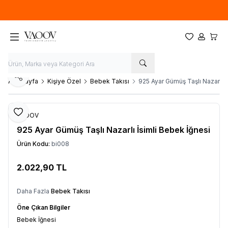
Yeni sezon ürünlerinde
%20
indirim
Favorilerim
Hesabım
Sepet
Paylaş
Ana Sayfa
Kişiye Özel
Bebek Takısı
925 Ayar Gümüş Taşlı Nazarlı İ
Favoriye Ekle
VAOOV
925 Ayar Gümüş Taşlı Nazarlı İsimli Bebek İğnesi
Ürün Kodu:
bi008
2.022,90
TL
Sepete Ekle
Daha Fazla
Bebek Takısı
Öne Çıkan Bilgiler
Bebek İğnesi