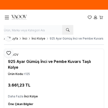
Yeni sezon ürünlerinde
%20
indirim
Favorilerim
Hesabım
Sepet
Paylaş
Ana Sayfa
İnci
İnci Kolye
925 Ayar Gümüş İnci ve Pembe Kuvars Taş
Favoriye Ekle
VAOOV
925 Ayar Gümüş İnci ve Pembe Kuvars Taşlı
Kolye
Ürün Kodu:
t125
3.661,23
TL
Sepete Ekle
Daha Fazla
İnci Kolye
Öne Çıkan Bilgiler