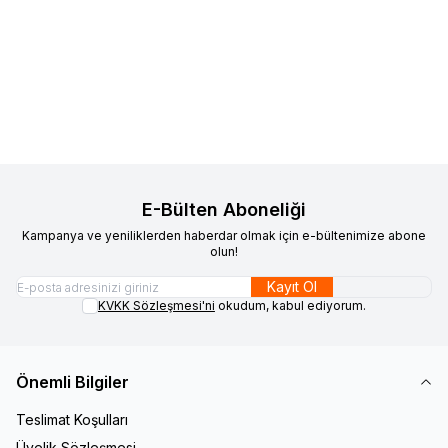
VAOOV
925 Ayar Gümüş Üzeri
VAOOV
925 Ayar Gümüş Üzeri
Yeni
Yeni
Favorilere Ekle
Favorilere Ekle
Altın Kaplama Mavi Mineli İnci
Altın Kaplama Beyaz Mineli İnci
Çiçeği Kolye
1.400,00
TL
Çiçeği Kolye
1.400,00
TL
Sepete Ekle
Sepete Ekle
E-Bülten Aboneliği
Kampanya ve yeniliklerden haberdar olmak için e-bültenimize abone
olun!
Kayıt Ol
KVKK Sözleşmesi'ni
okudum, kabul ediyorum.
Önemli Bilgiler
Teslimat Koşulları
Üyelik Sözleşmesi