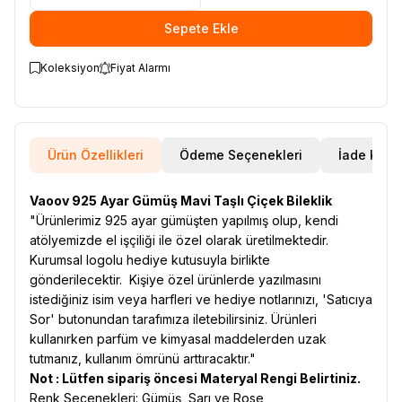
Sepete Ekle
Koleksiyon
Fiyat Alarmı
Ürün Özellikleri
Ödeme Seçenekleri
İade Koşul
Vaoov 925 Ayar Gümüş Mavi Taşlı Çiçek Bileklik
"Ürünlerimiz 925 ayar gümüşten yapılmış olup, kendi
atölyemizde el işçiliği ile özel olarak üretilmektedir.
Kurumsal logolu hediye kutusuyla birlikte
gönderilecektir. Kişiye özel ürünlerde yazılmasını
istediğiniz isim veya harfleri ve hediye notlarınızı, 'Satıcıya
Sor' butonundan tarafımıza iletebilirsiniz. Ürünleri
kullanırken parfüm ve kimyasal maddelerden uzak
tutmanız, kullanım ömrünü arttıracaktır."
Not : Lütfen sipariş öncesi Materyal Rengi Belirtiniz.
Renk Seçenekleri: Gümüş, Sarı ve Rose