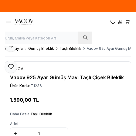
Yeni sezon ürünlerinde
%20
indirim
Favorilerim
Hesabım
Sepet
Paylaş
Ana Sayfa
Gümüş Bileklik
Taşlı Bileklik
Vaoov 925 Ayar Gümüş Mavi T
Favoriye Ekle
VAOOV
Vaoov 925 Ayar Gümüş Mavi Taşlı Çiçek Bileklik
Ürün Kodu:
T1236
1.590,00
TL
Sepete Ekle
Daha Fazla
Taşlı Bileklik
Adet