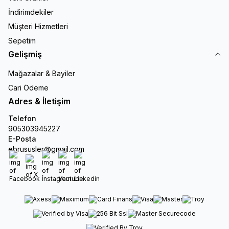
İndirimdekiler
Müşteri Hizmetleri
Sepetim
Gelişmiş
Mağazalar & Bayiler
Cari Ödeme
Adres & İletişim
Telefon
905303945227
E-Posta
ebrususler@gmail.com
Facebook
X
İnstagram
Youtube
Linkedin