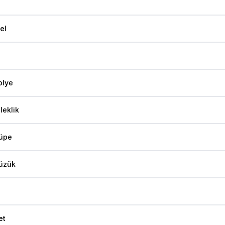
el
olye
leklik
üpe
üzük
et