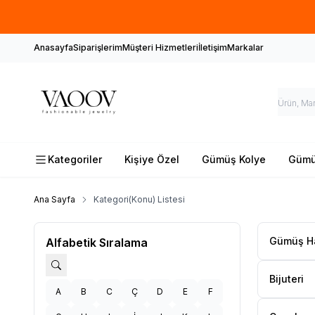
Anasayfa
Siparişlerim
Müşteri Hizmetleri
İletişim
Markalar
Kategoriler
Kişiye Özel
Gümüş Kolye
Gümüş
Ana Sayfa
Kategori(Konu) Listesi
Gümüş H
Alfabetik Sıralama
Bijuteri
A
B
C
Ç
D
E
F