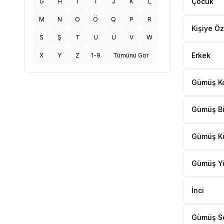
Çocuk
G
H
I
İ
J
K
L
M
N
O
Ö
Q
P
R
Kişiye Öz
S
Ş
T
U
Ü
V
W
Erkek
X
Y
Z
1-9
Tümünü Gör
Gümüş K
Gümüş Bi
Gümüş K
Gümüş Y
İnci
Gümüş S