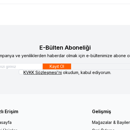
E-Bülten Aboneliği
mpanya ve yeniliklerden haberdar olmak için e-bültenimize abone ol
Kayıt Ol
KVKK Sözleşmesi'ni
okudum, kabul ediyorum.
zlı Erişim
Gelişmiş
asayfa
Mağazalar & Bayiler