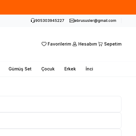
905303945227
ebrususler@gmail.com
Favorilerim
Hesabım
Sepetim
Gümüş Set
Çocuk
Erkek
İnci