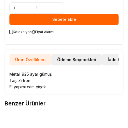
Sepete Ekle
Koleksiyon
Fiyat Alarmı
Ürün Özellikleri
Ödeme Seçenekleri
İade Koşul
Metal: 925 ayar gümüş
Taş: Zirkon
El yapımı cam çiçek
Benzer Ürünler
VAOOV
Vaoov 925 Ayar Gümüş
VAOOV
Vaoov 925 Ayar Gümüş
Favorilere Ekle
Favorilere Ekle
Sedef Çiçekli Kedi Gözü Bileklik
Turuncu Sedef Taşlı İncili
938,73
TL
Bileklik
1.095,71
TL