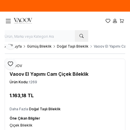
Yeni sezon ürünlerinde
%20
indirim
Favorilerim
Hesabım
Sepet
Paylaş
Ana Sayfa
Gümüş Bileklik
Doğal Taşlı Bileklik
Vaoov El Yapımı Cam 
Favoriye Ekle
VAOOV
Vaoov El Yapımı Cam Çiçek Bileklik
Ürün Kodu:
t269
1.163,18
TL
Sepete Ekle
Daha Fazla
Doğal Taşlı Bileklik
Öne Çıkan Bilgiler
Çiçek Bileklik