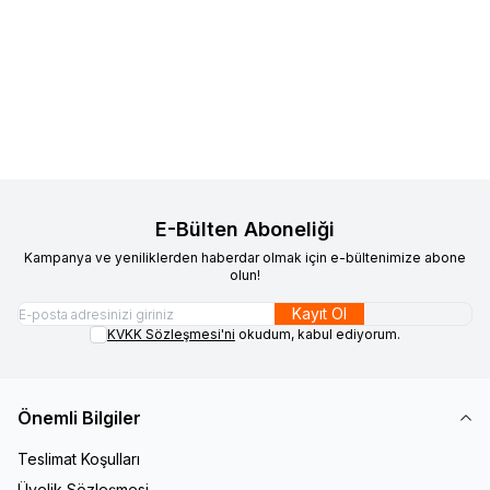
VAOOV
Vaoov 925 Ayar Gümüş
VAOOV
Vaoov 925 Ayar Gümüş
Favorilere Ekle
Favorilere Ekle
Sedef Çiçekli Kedi Gözü Bileklik
Nazarlı Kırmızı Balık Bileklik
938,73
TL
1.095,71
TL
Sepete Ekle
Sepete Ekle
E-Bülten Aboneliği
Kampanya ve yeniliklerden haberdar olmak için e-bültenimize abone
olun!
Kayıt Ol
KVKK Sözleşmesi'ni
okudum, kabul ediyorum.
Önemli Bilgiler
Teslimat Koşulları
Üyelik Sözleşmesi