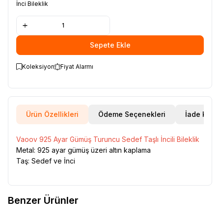
İnci Bileklik
Sepete Ekle
Koleksiyon
Fiyat Alarmı
Ürün Özellikleri
Ödeme Seçenekleri
İade Koşul
Vaoov 925 Ayar Gümüş Turuncu Sedef Taşlı İncili Bileklik
Metal: 925 ayar gümüş üzeri altın kaplama
Taş: Sedef ve İnci
Benzer Ürünler