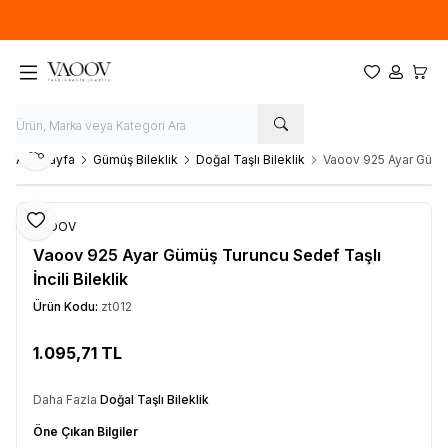
Yeni sezon ürünlerinde
%20
indirim
Favorilerim
Hesabım
Sepet
Paylaş
Ana Sayfa
Gümüş Bileklik
Doğal Taşlı Bileklik
Vaoov 925 Ayar Gümüş 
Favoriye Ekle
VAOOV
Vaoov 925 Ayar Gümüş Turuncu Sedef Taşlı
İncili Bileklik
Ürün Kodu:
zt012
1.095,71
TL
Sepete Ekle
Daha Fazla
Doğal Taşlı Bileklik
Öne Çıkan Bilgiler