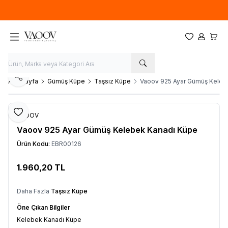
Yeni sezon ürünlerinde
%20
indirim
Favorilerim
Hesabım
Sepet
Paylaş
Ana Sayfa
Gümüş Küpe
Taşsız Küpe
Vaoov 925 Ayar Gümüş Keleb
Favoriye Ekle
VAOOV
Vaoov 925 Ayar Gümüş Kelebek Kanadı Küpe
Ürün Kodu:
EBR00126
1.960,20
TL
Sepete Ekle
Daha Fazla
Taşsız Küpe
Öne Çıkan Bilgiler
Kelebek Kanadı Küpe