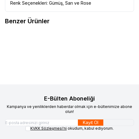
Renk Seçenekleri: Gümüş, Sarı ve Rose
Benzer Ürünler
VAOOV
925 Ayar Gümüş
VAOOV
925 Ayar Gümüş Gold
Yeni
Yeni
Favorilere Ekle
Favorilere Ekle
Rodyum Kaplama Bombeli
Arı Küpe
Damla Küpe
1.700,00
TL
1.200,00
TL
Sepete Ekle
Sepete Ekle
E-Bülten Aboneliği
Kampanya ve yeniliklerden haberdar olmak için e-bültenimize abone
olun!
Kayıt Ol
KVKK Sözleşmesi'ni
okudum, kabul ediyorum.