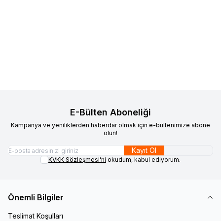
VAOOV
925 Ayar Gümüş
VAOOV
925 Ayar Gümüş Gold
Yeni
Yeni
Favorilere Ekle
Favorilere Ekle
Rodyum Kaplama Bombeli
Arı Küpe
Damla Küpe
1.700,00
TL
1.200,00
TL
Sepete Ekle
Sepete Ekle
E-Bülten Aboneliği
Kampanya ve yeniliklerden haberdar olmak için e-bültenimize abone
olun!
Kayıt Ol
KVKK Sözleşmesi'ni
okudum, kabul ediyorum.
Önemli Bilgiler
Teslimat Koşulları