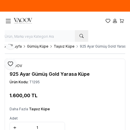
Yeni sezon ürünlerinde
%20
indirim
Favorilerim
Hesabım
Sepet
Paylaş
Ana Sayfa
Gümüş Küpe
Taşsız Küpe
925 Ayar Gümüş Gold Yarasa
Favoriye Ekle
VAOOV
925 Ayar Gümüş Gold Yarasa Küpe
Ürün Kodu:
T1295
1.600,00
TL
Sepete Ekle
Daha Fazla
Taşsız Küpe
Adet