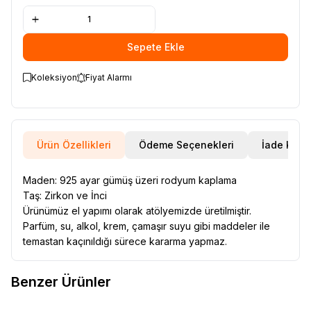
Sepete Ekle
Koleksiyon
Fiyat Alarmı
Ürün Özellikleri
Ödeme Seçenekleri
İade Koşul
Maden: 925 ayar gümüş üzeri rodyum kaplama
Taş: Zirkon ve İnci
Ürünümüz el yapımı olarak atölyemizde üretilmiştir.
Parfüm, su, alkol, krem, çamaşır suyu gibi maddeler ile
temastan kaçınıldığı sürece kararma yapmaz.
Benzer Ürünler