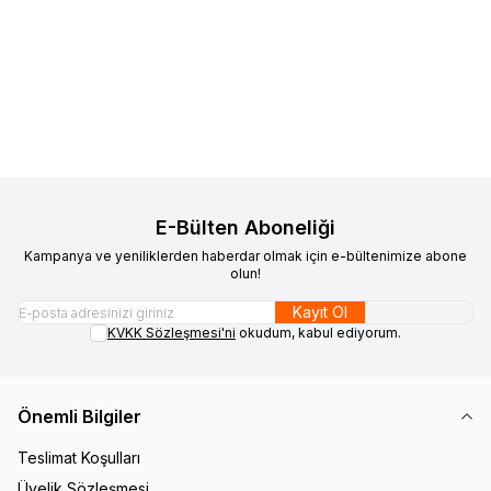
VAOOV
Altın Kaplama Dokulu
VAOOV
Şık Sallantılı 14 Ayar Altın
Yeni
Yeni
Favorilere Ekle
Favorilere Ekle
Sallantılı Damla Mayorka İnci
Kaplama Mayorka İnci Küpe
Küpe
1.100,00
TL
990,00
TL
Sepete Ekle
Sepete Ekle
E-Bülten Aboneliği
Kampanya ve yeniliklerden haberdar olmak için e-bültenimize abone
olun!
Kayıt Ol
KVKK Sözleşmesi'ni
okudum, kabul ediyorum.
Önemli Bilgiler
Teslimat Koşulları
Üyelik Sözleşmesi