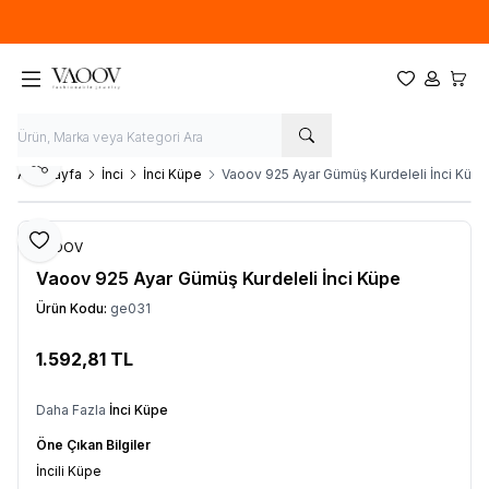
Yeni sezon ürünlerinde
%20
indirim
Favorilerim
Hesabım
Sepet
Paylaş
Ana Sayfa
İnci
İnci Küpe
Vaoov 925 Ayar Gümüş Kurdeleli İnci Küpe
Favoriye Ekle
VAOOV
Vaoov 925 Ayar Gümüş Kurdeleli İnci Küpe
Ürün Kodu:
ge031
1.592,81
TL
Sepete Ekle
Daha Fazla
İnci Küpe
Öne Çıkan Bilgiler
İncili Küpe