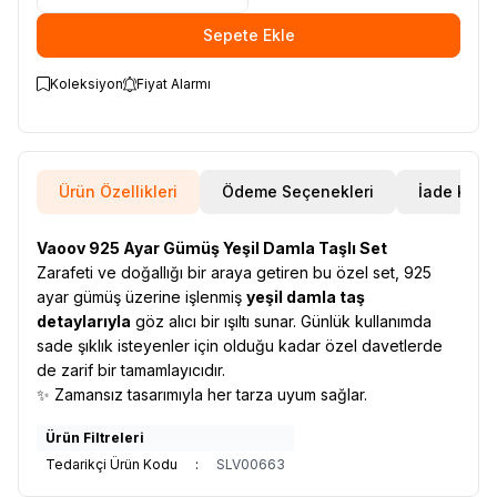
Sepete Ekle
Koleksiyon
Fiyat Alarmı
Ürün Özellikleri
Ödeme Seçenekleri
İade Koşul
Vaoov 925 Ayar Gümüş Yeşil Damla Taşlı Set
Zarafeti ve doğallığı bir araya getiren bu özel set, 925
ayar gümüş üzerine işlenmiş
yeşil damla taş
detaylarıyla
göz alıcı bir ışıltı sunar. Günlük kullanımda
sade şıklık isteyenler için olduğu kadar özel davetlerde
de zarif bir tamamlayıcıdır.
✨ Zamansız tasarımıyla her tarza uyum sağlar.
Ürün Filtreleri
Tedarikçi Ürün Kodu
:
SLV00663