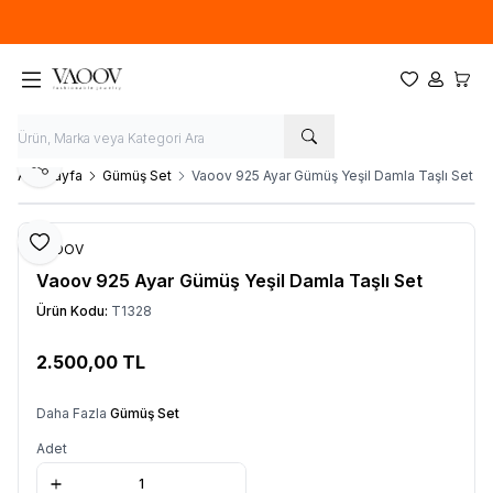
Yeni sezon ürünlerinde
%20
indirim
Favorilerim
Hesabım
Sepet
Paylaş
Ana Sayfa
Gümüş Set
Vaoov 925 Ayar Gümüş Yeşil Damla Taşlı Set
Favoriye Ekle
VAOOV
Vaoov 925 Ayar Gümüş Yeşil Damla Taşlı Set
Ürün Kodu:
T1328
2.500,00
TL
Sepete Ekle
Daha Fazla
Gümüş Set
Adet