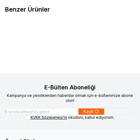
Benzer Ürünler
VAOOV
Vaoov 925 Ayar Gümüş
VAOOV
Vaoov 925 Ayar Gümüş
Yeni
Yeni
Favorilere Ekle
Favorilere Ekle
Kırmızı Taşlı 2'li Damla Taşlı Set
Beyaz Taşlı 2'li Damla Taşlı Set
2.300,00
TL
2.300,00
TL
Sepete Ekle
Sepete Ekle
E-Bülten Aboneliği
Kampanya ve yeniliklerden haberdar olmak için e-bültenimize abone
olun!
Kayıt Ol
KVKK Sözleşmesi'ni
okudum, kabul ediyorum.