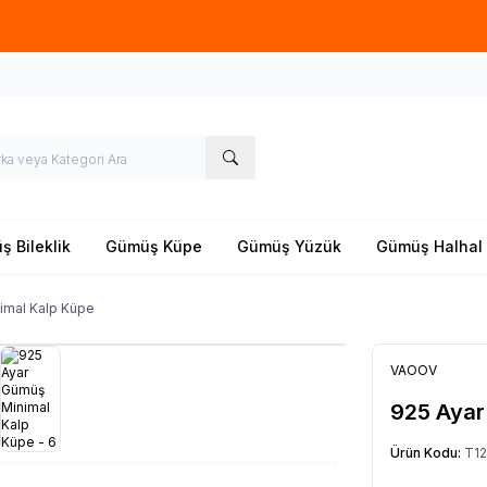
Yeni sezon ürünlerinde
%20
indirim
 Bileklik
Gümüş Küpe
Gümüş Yüzük
Gümüş Halhal
imal Kalp Küpe
VAOOV
925 Ayar
Ürün Kodu:
T1