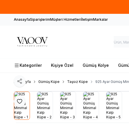
Anasayfa
Siparişlerim
Müşteri Hizmetleri
İletişim
Markalar
Kategoriler
Kişiye Özel
Gümüş Kolye
Gümüş
Ana Sayfa
Gümüş Küpe
Taşsız Küpe
925 Ayar Gümüş Min
Paylaş
Favoriye Ekle