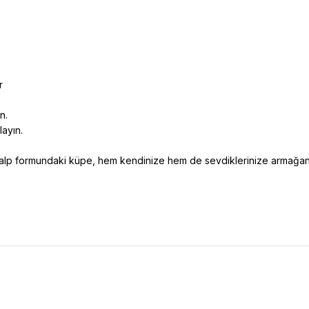
r
n.
layın.
 kalp formundaki küpe, hem kendinize hem de sevdiklerinize armağan 