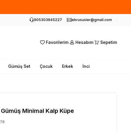
905303945227
ebrususler@gmail.com
Favorilerim
Hesabım
Sepetim
Gümüş Set
Çocuk
Erkek
İnci
 Gümüş Minimal Kalp Küpe
278