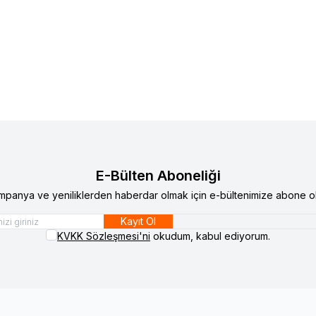
Yeni
925 Ayar Gümüş Gold Arı Küpe
VAOOV
925 Ayar Gümüş Kır
lere Ekle
Favorilere Ekle
Küpe
00
TL
1.100,00
TL
E-Bülten Aboneliği
mpanya ve yeniliklerden haberdar olmak için e-bültenimize abone ol
Kayıt Ol
KVKK Sözleşmesi'ni
okudum, kabul ediyorum.