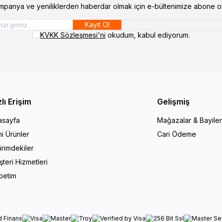
mpanya ve yeniliklerden haberdar olmak için e-bültenimize abone ol
Kayıt Ol
KVKK Sözleşmesi'ni
okudum, kabul ediyorum.
zlı Erişim
Gelişmiş
asayfa
Mağazalar & Bayiler
i Ürünler
Cari Ödeme
irimdekiler
teri Hizmetleri
petim