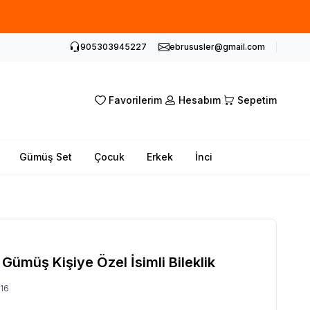
905303945227
ebrususler@gmail.com
Favorilerim
Hesabım
Sepetim
Gümüş Set
Çocuk
Erkek
İnci
Gümüş Kişiye Özel İsimli Bileklik
16