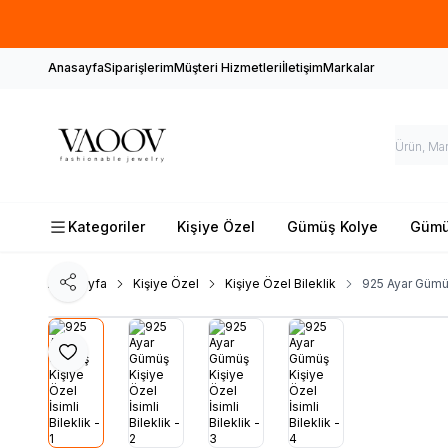
Anasayfa
Siparişlerim
Müşteri Hizmetleri
İletişim
Markalar
Kategoriler
Kişiye Özel
Gümüş Kolye
Gümüş
Ana Sayfa
Kişiye Özel
Kişiye Özel Bileklik
925 Ayar Gümüş 
Paylaş
Favoriye Ekle