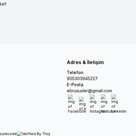
un!
Adres & İletişim
Telefon
905303945227
E-Posta
ebrususler@gmail.com
Facebook
X
İnstagram
Youtube
Linkedin