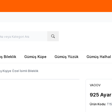
Yeni sezon ürünlerinde
%20
indirim
 Bileklik
Gümüş Küpe
Gümüş Yüzük
Gümüş Halhal
Kişiye Özel İsimli Bileklik
VAOOV
925 Ayar 
Ürün Kodu:
T15