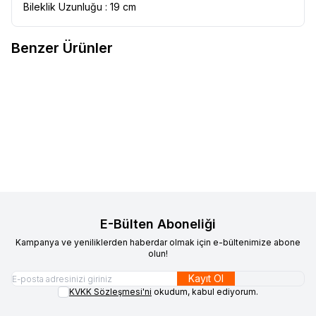
Bileklik Uzunluğu : 19 cm
Benzer Ürünler
VAOOV
925 Ayar Gümüş Kişiye
VAOOV
925 Ayar Gümüş Harfli
Yeni
Yeni
Favorilere Ekle
Favorilere Ekle
Özel İsimli Bileklik
Kalp Taşlı Bileklik Kişiye Özel
1.300,00
TL
Altın Kaplama Kadın Bileklik 18
1.300,00
TL
cm
Sepete Ekle
Sepete Ekle
E-Bülten Aboneliği
Kampanya ve yeniliklerden haberdar olmak için e-bültenimize abone
olun!
Kayıt Ol
KVKK Sözleşmesi'ni
okudum, kabul ediyorum.