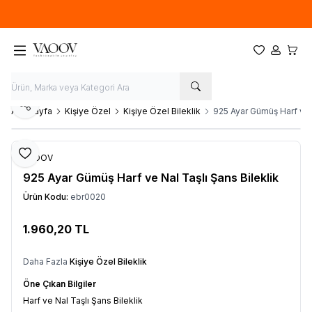
Yeni sezon ürünlerinde
%20
indirim
Favorilerim
Hesabım
Sepet
Paylaş
Ana Sayfa
Kişiye Özel
Kişiye Özel Bileklik
925 Ayar Gümüş Harf ve N
Favoriye Ekle
VAOOV
925 Ayar Gümüş Harf ve Nal Taşlı Şans Bileklik
Ürün Kodu:
ebr0020
1.960,20
TL
Sepete Ekle
Daha Fazla
Kişiye Özel Bileklik
Öne Çıkan Bilgiler
Harf ve Nal Taşlı Şans Bileklik