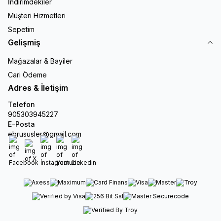
İndirimdekiler
Müşteri Hizmetleri
Sepetim
Gelişmiş
Mağazalar & Bayiler
Cari Ödeme
Adres & İletişim
Telefon
905303945227
E-Posta
ebrususler@gmail.com
Facebook
X
İnstagram
Youtube
Linkedin