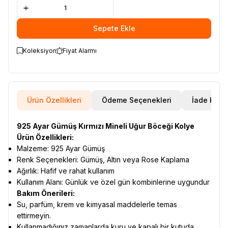
Sepete Ekle
Koleksiyon
Fiyat Alarmı
Ürün Özellikleri
Ödeme Seçenekleri
İade Koşul
925 Ayar Gümüş Kırmızı Mineli Uğur Böceği Kolye
Ürün Özellikleri:
Malzeme: 925 Ayar Gümüş
Renk Seçenekleri: Gümüş, Altın veya Rose Kaplama
Ağırlık: Hafif ve rahat kullanım
Kullanım Alanı: Günlük ve özel gün kombinlerine uygundur
Bakım Önerileri:
Su, parfüm, krem ve kimyasal maddelerle temas
ettirmeyin.
Kullanmadığınız zamanlarda kuru ve kapalı bir kutuda