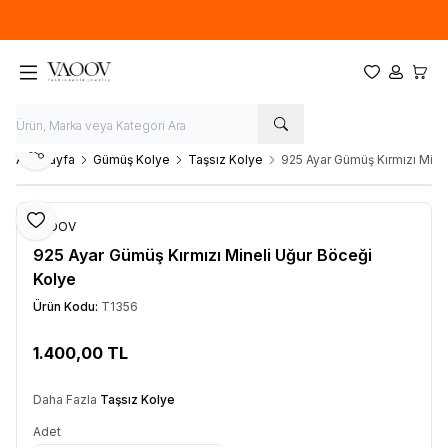
Yeni sezon ürünlerinde
%20
indirim
Favorilerim
Hesabım
Sepet
Paylaş
Ana Sayfa
Gümüş Kolye
Taşsız Kolye
925 Ayar Gümüş Kırmızı Mine
Favoriye Ekle
VAOOV
925 Ayar Gümüş Kırmızı Mineli Uğur Böceği
Kolye
Ürün Kodu:
T1356
1.400,00
TL
Sepete Ekle
Daha Fazla
Taşsız Kolye
Adet