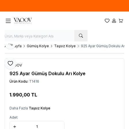
Yeni sezon ürünlerinde
%20
indirim
Favorilerim
Hesabım
Sepet
Paylaş
Ana Sayfa
Gümüş Kolye
Taşsız Kolye
925 Ayar Gümüş Dokulu Arı 
Favoriye Ekle
VAOOV
925 Ayar Gümüş Dokulu Arı Kolye
Ürün Kodu:
T1416
1.990,00
TL
Sepete Ekle
Daha Fazla
Taşsız Kolye
Adet