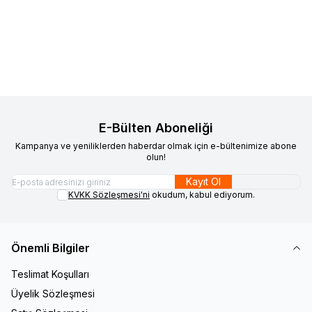
Favorilere Ekle
Favorilere Ekle
Kolye
1.700,00
TL
Anneler Günü Hediyesi
1.700,00
TL
Sepete Ekle
Sepete Ekle
E-Bülten Aboneliği
Kampanya ve yeniliklerden haberdar olmak için e-bültenimize abone
olun!
Kayıt Ol
KVKK Sözleşmesi'ni
okudum, kabul ediyorum.
Önemli Bilgiler
Teslimat Koşulları
Üyelik Sözleşmesi