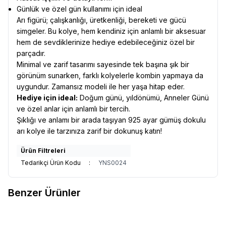
Günlük ve özel gün kullanımı için ideal
Arı figürü; çalışkanlığı, üretkenliği, bereketi ve gücü
simgeler. Bu kolye, hem kendiniz için anlamlı bir aksesuar
hem de sevdiklerinize hediye edebileceğiniz özel bir
parçadır.
Minimal ve zarif tasarımı sayesinde tek başına şık bir
görünüm sunarken, farklı kolyelerle kombin yapmaya da
uygundur. Zamansız modeli ile her yaşa hitap eder.
Hediye için ideal:
Doğum günü, yıldönümü, Anneler Günü
ve özel anlar için anlamlı bir tercih.
Şıklığı ve anlamı bir arada taşıyan 925 ayar gümüş dokulu
arı kolye ile tarzınıza zarif bir dokunuş katın!
Ürün Filtreleri
Tedarikçi Ürün Kodu
:
YNS0024
Benzer Ürünler
VAOOV
Vaoov 925 Ayar Gümüş
VAOOV
925 Ayar Gümüş Sarılan
Yeni
Yeni
Kemal Atatürk İmzalı Zülfikar
Anne Bebek Kadın Kolye