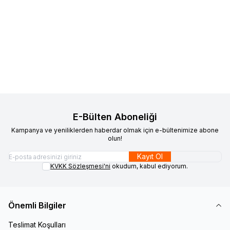
VAOOV
925 Ayar Gümüş
VAOOV
925 Ayar Gümüş Gold
Yeni
Yeni
Favorilere Ekle
Favorilere Ekle
Rodyum Kaplama Bombeli
Arı Küpe
Damla Küpe
1.700,00
TL
1.200,00
TL
Sepete Ekle
Sepete Ekle
E-Bülten Aboneliği
Kampanya ve yeniliklerden haberdar olmak için e-bültenimize abone
olun!
Kayıt Ol
KVKK Sözleşmesi'ni
okudum, kabul ediyorum.
Önemli Bilgiler
Teslimat Koşulları