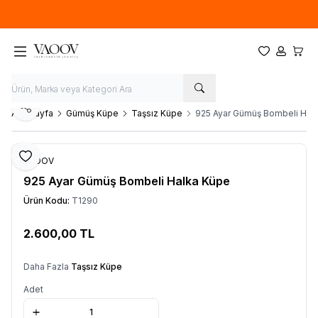
Yeni sezon ürünlerinde
%20
indirim
Favorilerim
Hesabım
Sepet
Paylaş
Ana Sayfa
Gümüş Küpe
Taşsız Küpe
925 Ayar Gümüş Bombeli Hal
Favoriye Ekle
VAOOV
925 Ayar Gümüş Bombeli Halka Küpe
Ürün Kodu:
T1290
2.600,00
TL
Sepete Ekle
Daha Fazla
Taşsız Küpe
Adet