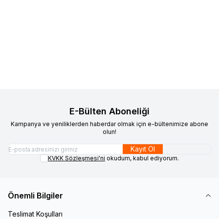
VAOOV
925 Ayar Gümüş
VAOOV
925 Ayar Gümüş Gold
Yeni
Yeni
Favorilere Ekle
Favorilere Ekle
Rodyum Kaplama Bombeli
Arı Küpe
Damla Küpe
1.700,00
TL
1.200,00
TL
Sepete Ekle
Sepete Ekle
E-Bülten Aboneliği
Kampanya ve yeniliklerden haberdar olmak için e-bültenimize abone
olun!
Kayıt Ol
KVKK Sözleşmesi'ni
okudum, kabul ediyorum.
Önemli Bilgiler
Teslimat Koşulları