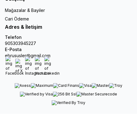
Mağazalar & Bayiler
Cari Ödeme
Adres & İletişim
Telefon
905303945227
E-Posta
ebrususler@gmail.com
Facebook
X
İnstagram
Youtube
Linkedin