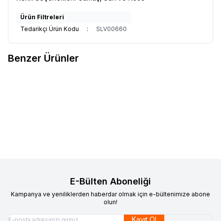
Ürün Filtreleri
Tedarikçi Ürün Kodu
:
SLV00660
Benzer Ürünler
VAOOV
Vaoov 925 Ayar Gümüş
VAOOV
Vaoov 925 Ayar Gümüş
Yeni
Yeni
Favorilere Ekle
Favorilere Ekle
Kalp Sallantılı Yüzük
Yeşil Taşlı Koç Figürü Yüzük
1.600,00
TL
1.700,00
TL
Sepete Ekle
Sepete Ekle
E-Bülten Aboneliği
Kampanya ve yeniliklerden haberdar olmak için e-bültenimize abone
olun!
Kayıt Ol