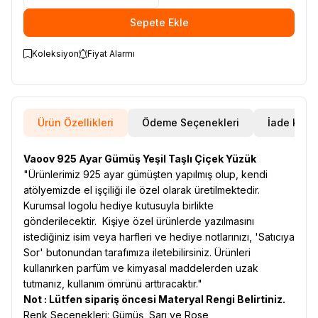
Sepete Ekle
Koleksiyon
Fiyat Alarmı
Ürün Özellikleri
Ödeme Seçenekleri
İade Koşul
Vaoov 925 Ayar Gümüş Yeşil Taşlı Çiçek Yüzük
"Ürünlerimiz 925 ayar gümüşten yapılmış olup, kendi
atölyemizde el işçiliği ile özel olarak üretilmektedir.
Kurumsal logolu hediye kutusuyla birlikte
gönderilecektir. Kişiye özel ürünlerde yazılmasını
istediğiniz isim veya harfleri ve hediye notlarınızı, 'Satıcıya
Sor' butonundan tarafımıza iletebilirsiniz. Ürünleri
kullanırken parfüm ve kimyasal maddelerden uzak
tutmanız, kullanım ömrünü arttıracaktır."
Not : Lütfen sipariş öncesi Materyal Rengi Belirtiniz.
Renk Seçenekleri: Gümüş, Sarı ve Rose