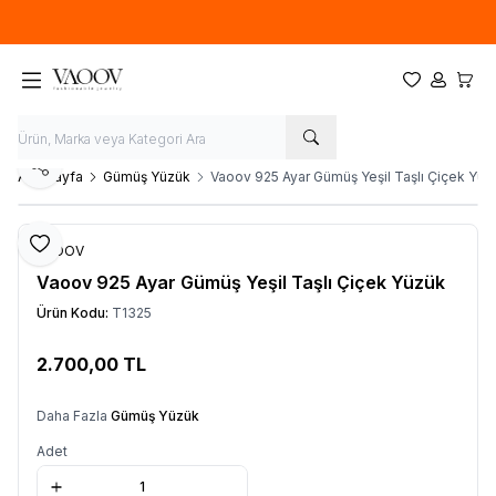
Yeni sezon ürünlerinde
%20
indirim
Favorilerim
Hesabım
Sepet
Paylaş
Ana Sayfa
Gümüş Yüzük
Vaoov 925 Ayar Gümüş Yeşil Taşlı Çiçek Yüz
Favoriye Ekle
VAOOV
Vaoov 925 Ayar Gümüş Yeşil Taşlı Çiçek Yüzük
Ürün Kodu:
T1325
2.700,00
TL
Sepete Ekle
Daha Fazla
Gümüş Yüzük
Adet