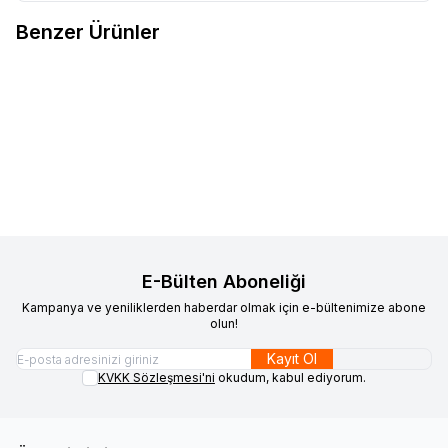
Benzer Ürünler
VAOOV
Vaoov 925 Ayar Gümüş
VAOOV
Vaoov 925 Ayar Gümüş
Yeni
Yeni
Favorilere Ekle
Favorilere Ekle
Gold Güneş Kolye
Mor Taşlı Rodyumlu Lotus
1.100,00
TL
Çiçeği Kolye
1.500,00
TL
Sepete Ekle
Sepete Ekle
E-Bülten Aboneliği
Kampanya ve yeniliklerden haberdar olmak için e-bültenimize abone
olun!
Kayıt Ol
KVKK Sözleşmesi'ni
okudum, kabul ediyorum.