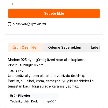
Sepete Ekle
Koleksiyon
Fiyat Alarmı
Ürün Özellikleri
Ödeme Seçenekleri
İade Koşul
Maden: 925 ayar gümüş üzeri rose altın kaplama
Zincir uzunluğu: 45 cm.
Taş: Zirkon
Ürünümüz el yapımı olarak atölyemizde üretilmiştir.
Parfüm, su, alkol, krem, çamaşır suyu gibi maddeler ile
temastan kaçınıldığı sürece kararma yapmaz.
Ürün Filtreleri
Tedarikçi Ürün Kodu
:
ge054