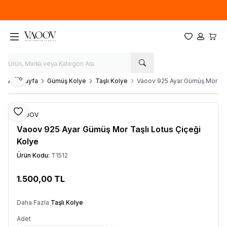
Yeni sezon ürünlerinde
%20
indirim
Favorilerim
Hesabım
Sepet
Paylaş
Ana Sayfa
Gümüş Kolye
Taşlı Kolye
Vaoov 925 Ayar Gümüş Mor Taş
Favoriye Ekle
VAOOV
Vaoov 925 Ayar Gümüş Mor Taşlı Lotus Çiçeği
Kolye
Ürün Kodu:
T1512
1.500,00
TL
Sepete Ekle
Daha Fazla
Taşlı Kolye
Adet