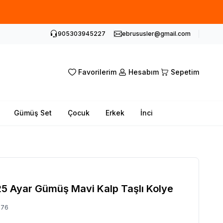
905303945227
ebrususler@gmail.com
Favorilerim
Hesabım
Sepetim
Gümüş Set
Çocuk
Erkek
İnci
5 Ayar Gümüş Mavi Kalp Taşlı Kolye
076