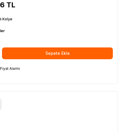
66
TL
lı Kolye
ler
Sepete Ekle
Fiyat Alarmı