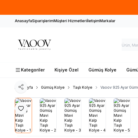
Anasayfa
Siparişlerim
Müşteri Hizmetleri
İletişim
Markalar
Kategoriler
Kişiye Özel
Gümüş Kolye
Gümüş
Ana Sayfa
Gümüş Kolye
Taşlı Kolye
Vaoov 925 Ayar Gümü
Paylaş
Favoriye Ekle