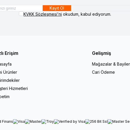
Kayıt Ol
KVKK Sözleşmesi'ni
okudum, kabul ediyorum.
zlı Erişim
Gelişmiş
asayfa
Mağazalar & Bayiler
i Ürünler
Cari Ödeme
irimdekiler
teri Hizmetleri
petim