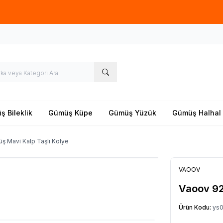
Yeni sezon ürünlerinde
%20
indirim
 Bileklik
Gümüş Küpe
Gümüş Yüzük
Gümüş Halhal
ş Mavi Kalp Taşlı Kolye
VAOOV
Vaoov 92
Ürün Kodu:
ys