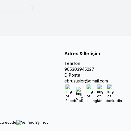
Adres & İletişim
Telefon
905303945227
E-Posta
ebrususler@gmail.com
Facebook
X
İnstagram
Youtube
Linkedin