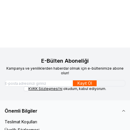
VAOOV
Vaoov 925 Ayar Gümüş
Favorilere Ekle
Kişiye Özel Harfli Erkek Kol
Düğmesi
3.634,82
TL
Sepete Ekle
E-Bülten Aboneliği
Kampanya ve yeniliklerden haberdar olmak için e-bültenimize abone
olun!
Kayıt Ol
KVKK Sözleşmesi'ni
okudum, kabul ediyorum.
Önemli Bilgiler
Teslimat Koşulları
Üyelik Sözleşmesi