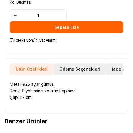
Kol Düğmesi
Sepete Ekle
Koleksiyon
Fiyat Alarmı
Ürün Özellikleri
Ödeme Seçenekleri
İade Koşul
Metal: 925 ayar gümüş
Renk: Siyah mine ve altın kaplama
Çap: 1.2 cm.
Benzer Ürünler