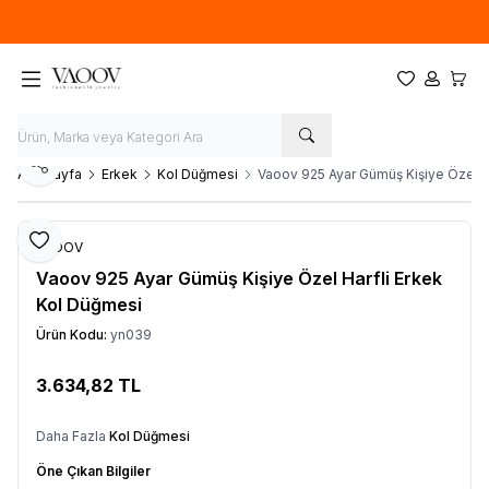
Yeni sezon ürünlerinde
%20
indirim
Favorilerim
Hesabım
Sepet
Paylaş
Ana Sayfa
Erkek
Kol Düğmesi
Vaoov 925 Ayar Gümüş Kişiye Özel H
Favoriye Ekle
VAOOV
Vaoov 925 Ayar Gümüş Kişiye Özel Harfli Erkek
Kol Düğmesi
Ürün Kodu:
yn039
3.634,82
TL
Sepete Ekle
Daha Fazla
Kol Düğmesi
Öne Çıkan Bilgiler