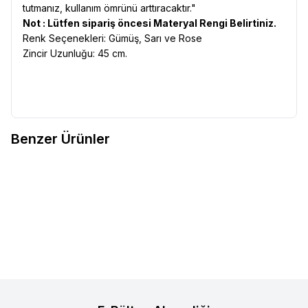
tutmanız, kullanım ömrünü arttıracaktır."
Not : Lütfen sipariş öncesi Materyal Rengi Belirtiniz.
Renk Seçenekleri: Gümüş, Sarı ve Rose
Zincir Uzunluğu: 45 cm.
Benzer Ürünler
VAOOV
Vaoov 925 Ayar Gümüş
VAOOV
925 Ayar Gümüş Kişiye
Yeni
Yeni
Favorilere Ekle
Favorilere Ekle
Harfli İsim Kolye
Özel Harfli Beyaz Taşlı Kalp
1.600,00
TL
Kolye
1.500,00
TL
Sepete Ekle
Sepete Ekle