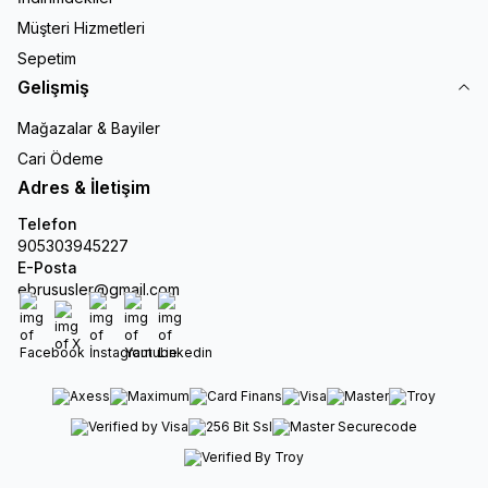
Müşteri Hizmetleri
Sepetim
Gelişmiş
Mağazalar & Bayiler
Cari Ödeme
Adres & İletişim
Telefon
905303945227
E-Posta
ebrususler@gmail.com
Facebook
X
İnstagram
Youtube
Linkedin