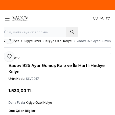
Yeni sezon ürünlerinde
%20
indirim
Favorilerim
Hesabım
Sepet
Paylaş
Ana Sayfa
Kişiye Özel
Kişiye Özel Kolye
Vaoov 925 Ayar Gümüş Kal
Favoriye Ekle
VAOOV
Vaoov 925 Ayar Gümüş Kalp ve İki Harfli Hediye
Kolye
Ürün Kodu:
SLV0017
1.530,00
TL
Sepete Ekle
Daha Fazla
Kişiye Özel Kolye
Öne Çıkan Bilgiler