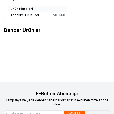
Ürün Filtreleri
Tedarikçi Ürün Kodu
:
SLV00560
Benzer Ürünler
VAOOV
Vaoov 925 Ayar Gümüş
VAOOV
Vaoov 925 Ayar Gümüş
Yeni
Yeni
Favorilere Ekle
Favorilere Ekle
Gold Güneş Kolye
Mor Taşlı Rodyumlu Lotus
1.100,00
TL
Çiçeği Kolye
1.500,00
TL
Sepete Ekle
Sepete Ekle
E-Bülten Aboneliği
Kampanya ve yeniliklerden haberdar olmak için e-bültenimize abone
olun!
Kayıt Ol