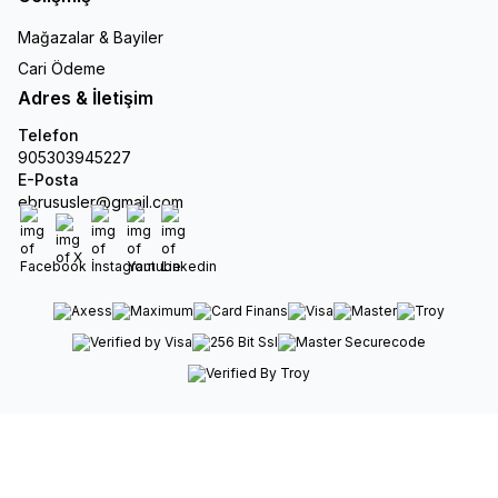
Mağazalar & Bayiler
Cari Ödeme
Adres & İletişim
Telefon
905303945227
E-Posta
ebrususler@gmail.com
Facebook
X
İnstagram
Youtube
Linkedin