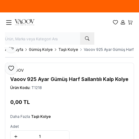
Yeni sezon ürünlerinde
%20
indirim
Favorilerim
Hesabım
Sepet
Paylaş
Ana Sayfa
Gümüş Kolye
Taşlı Kolye
Vaoov 925 Ayar Gümüş Harf Sall
Favoriye Ekle
VAOOV
Vaoov 925 Ayar Gümüş Harf Sallantılı Kalp Kolye
Ürün Kodu:
T1218
0,00
TL
Sepete Ekle
Daha Fazla
Taşlı Kolye
Adet