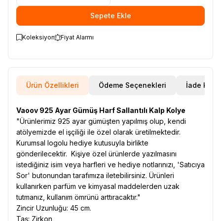
Sepete Ekle
Koleksiyon
Fiyat Alarmı
Ürün Özellikleri
Ödeme Seçenekleri
İade Koşul
Vaoov 925 Ayar Gümüş Harf Sallantılı Kalp Kolye
"Ürünlerimiz 925 ayar gümüşten yapılmış olup, kendi
atölyemizde el işçiliği ile özel olarak üretilmektedir.
Kurumsal logolu hediye kutusuyla birlikte
gönderilecektir. Kişiye özel ürünlerde yazılmasını
istediğiniz isim veya harfleri ve hediye notlarınızı, 'Satıcıya
Sor' butonundan tarafımıza iletebilirsiniz. Ürünleri
kullanırken parfüm ve kimyasal maddelerden uzak
tutmanız, kullanım ömrünü arttıracaktır."
Zincir Uzunluğu: 45 cm.
Taş: Zirkon