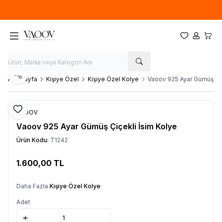
Yeni sezon ürünlerinde
%20
indirim
Favorilerim
Hesabım
Sepet
Paylaş
Ana Sayfa
Kişiye Özel
Kişiye Özel Kolye
Vaoov 925 Ayar Gümüş Çiç
Favoriye Ekle
VAOOV
Vaoov 925 Ayar Gümüş Çiçekli İsim Kolye
Ürün Kodu:
T1242
1.600,00
TL
Sepete Ekle
Daha Fazla
Kişiye Özel Kolye
Adet