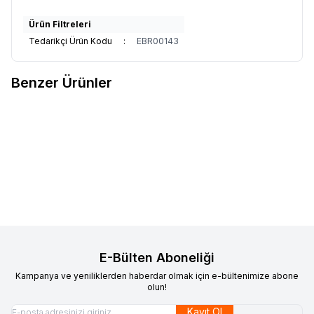
Ürün Filtreleri
Tedarikçi Ürün Kodu
:
EBR00143
Benzer Ürünler
VAOOV
Vaoov 925 Ayar Gümüş
VAOOV
925 Ayar Gümüş Kişiye
Yeni
Yeni
Favorilere Ekle
Favorilere Ekle
Harfli İsim Kolye
Özel Harfli Beyaz Taşlı Kalp
1.600,00
TL
Kolye
1.500,00
TL
Sepete Ekle
Sepete Ekle
E-Bülten Aboneliği
Kampanya ve yeniliklerden haberdar olmak için e-bültenimize abone
olun!
Kayıt Ol