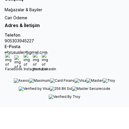
Mağazalar & Bayiler
Cari Ödeme
Adres & İletişim
Telefon
905303945227
E-Posta
ebrususler@gmail.com
Facebook
X
İnstagram
Youtube
Linkedin