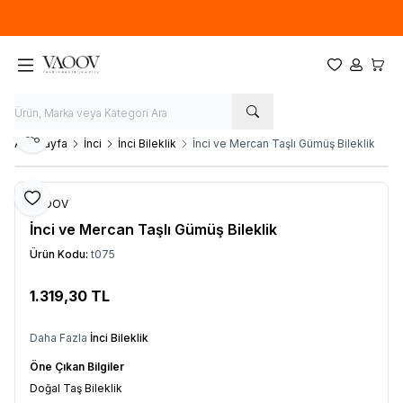
Yeni sezon ürünlerinde
%20
indirim
Favorilerim
Hesabım
Sepet
Paylaş
Ana Sayfa
İnci
İnci Bileklik
İnci ve Mercan Taşlı Gümüş Bileklik
Favoriye Ekle
VAOOV
İnci ve Mercan Taşlı Gümüş Bileklik
Ürün Kodu:
t075
1.319,30
TL
Sepete Ekle
Daha Fazla
İnci Bileklik
Öne Çıkan Bilgiler
Doğal Taş Bileklik