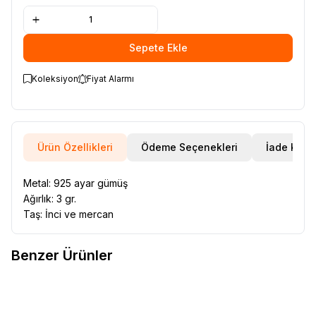
Sepete Ekle
Koleksiyon
Fiyat Alarmı
Ürün Özellikleri
Ödeme Seçenekleri
İade Koşul
Metal: 925 ayar gümüş
Ağırlık: 3 gr.
Taş: İnci ve mercan
Benzer Ürünler
VAOOV
925 Ayar Gümüş
VAOOV
Vaoov 925 Ayar Gümüş
Favorilere Ekle
Favorilere Ekle
Sallantılı İnci Bileklik
Doğal Gerçek İnci Bileklik
1.960,20
TL
1.590,00
TL