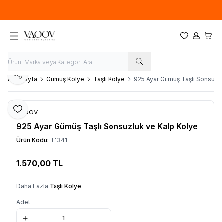
Yeni sezon ürünlerinde
%20
indirim
Favorilerim
Hesabım
Sepet
Paylaş
Ana Sayfa
Gümüş Kolye
Taşlı Kolye
925 Ayar Gümüş Taşlı Sonsuzl
Favoriye Ekle
VAOOV
925 Ayar Gümüş Taşlı Sonsuzluk ve Kalp Kolye
Ürün Kodu:
T1341
1.570,00
TL
Sepete Ekle
Daha Fazla
Taşlı Kolye
Adet