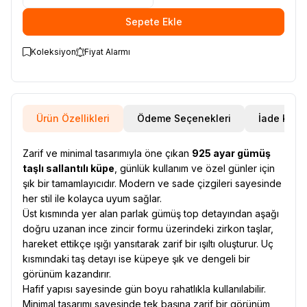
Sepete Ekle
Koleksiyon
Fiyat Alarmı
Ürün Özellikleri
Ödeme Seçenekleri
İade Koşul
Zarif ve minimal tasarımıyla öne çıkan
925 ayar gümüş
taşlı sallantılı küpe
, günlük kullanım ve özel günler için
şık bir tamamlayıcıdır. Modern ve sade çizgileri sayesinde
her stil ile kolayca uyum sağlar.
Üst kısmında yer alan parlak gümüş top detayından aşağı
doğru uzanan ince zincir formu üzerindeki zirkon taşlar,
hareket ettikçe ışığı yansıtarak zarif bir ışıltı oluşturur. Uç
kısmındaki taş detayı ise küpeye şık ve dengeli bir
görünüm kazandırır.
Hafif yapısı sayesinde gün boyu rahatlıkla kullanılabilir.
Minimal tasarımı sayesinde tek başına zarif bir görünüm