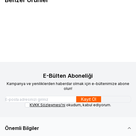
925 Ayar Gümüş Rodyum
VAOOV
925 Ayar Gümüş Harfli
Yeni
Yeni
Favorilere Ekle
Favorilere Ekle
Kaplama Çiçek Küpe Zirkon
Kırmızı Taş Sallantılı Kişiye Özel
Taşlı Minimal Kadın Küpe
840,00
TL
Minimal Harf Küpe
1.690,00
TL
Sepete Ekle
Sepete Ekle
E-Bülten Aboneliği
Kampanya ve yeniliklerden haberdar olmak için e-bültenimize abone
olun!
Kayıt Ol
KVKK Sözleşmesi'ni
okudum, kabul ediyorum.
Önemli Bilgiler