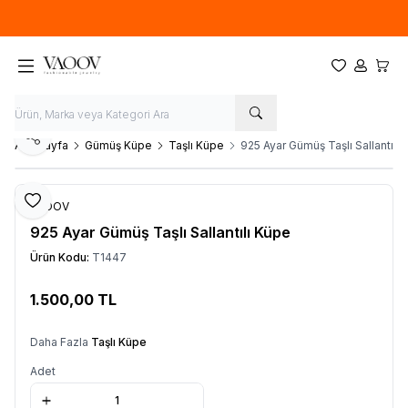
Yeni sezon ürünlerinde
%20
indirim
Favorilerim
Hesabım
Sepet
Paylaş
Ana Sayfa
Gümüş Küpe
Taşlı Küpe
925 Ayar Gümüş Taşlı Sallantılı
Favoriye Ekle
VAOOV
925 Ayar Gümüş Taşlı Sallantılı Küpe
Ürün Kodu:
T1447
1.500,00
TL
Sepete Ekle
Daha Fazla
Taşlı Küpe
Adet