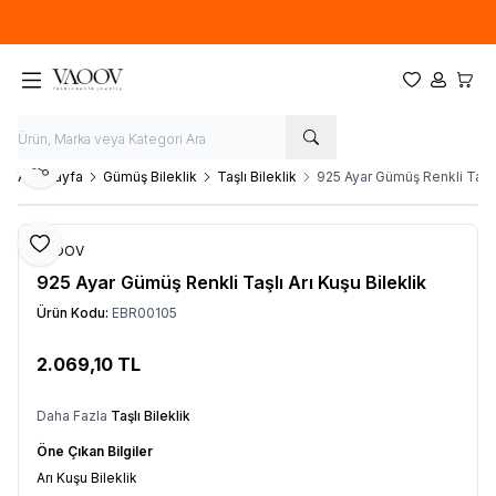
Yeni sezon ürünlerinde
%20
indirim
Favorilerim
Hesabım
Sepet
Paylaş
Ana Sayfa
Gümüş Bileklik
Taşlı Bileklik
925 Ayar Gümüş Renkli Taşlı 
Favoriye Ekle
VAOOV
925 Ayar Gümüş Renkli Taşlı Arı Kuşu Bileklik
Ürün Kodu:
EBR00105
2.069,10
TL
Sepete Ekle
Daha Fazla
Taşlı Bileklik
Öne Çıkan Bilgiler
Arı Kuşu Bileklik