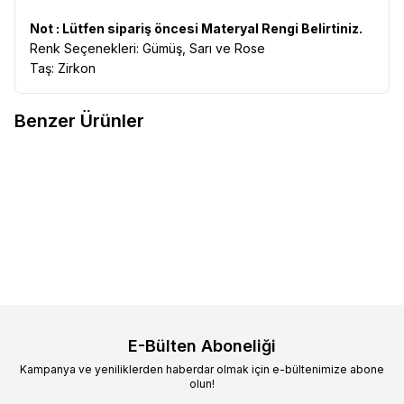
Not : Lütfen sipariş öncesi Materyal Rengi Belirtiniz.
Renk Seçenekleri: Gümüş, Sarı ve Rose
Taş: Zirkon
Benzer Ürünler
VAOOV
925 Ayar Gümüş
VAOOV
925 Ayar Gümüş Harfli
Yeni
Yeni
Favorilere Ekle
Favorilere Ekle
Rodyum Kaplama Taşlı Çiçek
Kalp Taşlı Bileklik Kişiye Özel
Bileklik Kadın Zarif Zirkon Taşlı
1.200,00
TL
Altın Kaplama Kadın Bileklik 18
1.300,00
TL
Bileklik
cm
Sepete Ekle
Sepete Ekle
E-Bülten Aboneliği
Kampanya ve yeniliklerden haberdar olmak için e-bültenimize abone
olun!