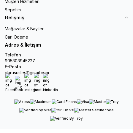
Müşteri Hizmetleri
Sepetim
Gelişmiş
Mağazalar & Bayiler
Cari Ödeme
Adres & İletişim
Telefon
905303945227
E-Posta
ebrususler@gmail.com
Facebook
X
İnstagram
Youtube
Linkedin