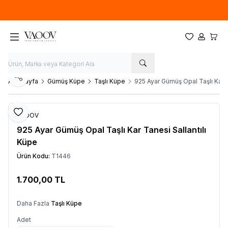
Yeni sezon ürünlerinde
%20
indirim
Favorilerim
Hesabım
Sepet
Paylaş
Ana Sayfa
Gümüş Küpe
Taşlı Küpe
925 Ayar Gümüş Opal Taşlı Kar T
Favoriye Ekle
VAOOV
925 Ayar Gümüş Opal Taşlı Kar Tanesi Sallantılı
Küpe
Ürün Kodu:
T1446
1.700,00
TL
Sepete Ekle
Daha Fazla
Taşlı Küpe
Adet