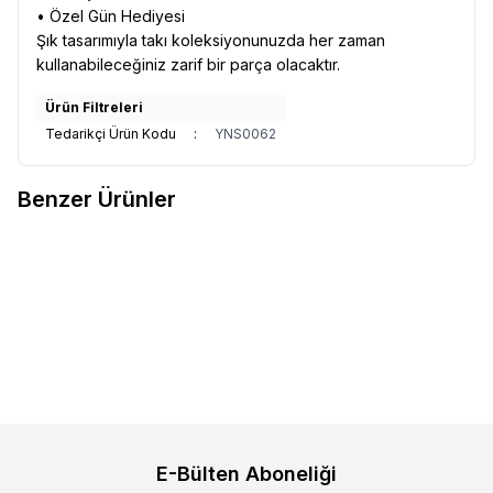
• Özel Gün Hediyesi
Şık tasarımıyla takı koleksiyonunuzda her zaman
kullanabileceğiniz zarif bir parça olacaktır.
Ürün Filtreleri
Tedarikçi Ürün Kodu
:
YNS0062
Benzer Ürünler
925 Ayar Gümüş Rodyum
VAOOV
925 Ayar Gümüş Harfli
Yeni
Yeni
Favorilere Ekle
Favorilere Ekle
Kaplama Çiçek Küpe Zirkon
Kırmızı Taş Sallantılı Kişiye Özel
Taşlı Minimal Kadın Küpe
840,00
TL
Minimal Harf Küpe
1.690,00
TL
Sepete Ekle
Sepete Ekle
E-Bülten Aboneliği