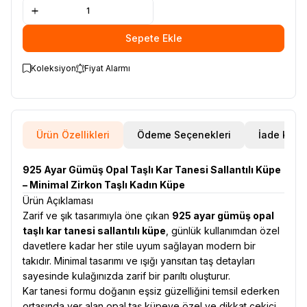
Sepete Ekle
Koleksiyon
Fiyat Alarmı
Ürün Özellikleri
Ödeme Seçenekleri
İade Koşul
925 Ayar Gümüş Opal Taşlı Kar Tanesi Sallantılı Küpe
– Minimal Zirkon Taşlı Kadın Küpe
Ürün Açıklaması
Zarif ve şık tasarımıyla öne çıkan
925 ayar gümüş opal
taşlı kar tanesi sallantılı küpe
, günlük kullanımdan özel
davetlere kadar her stile uyum sağlayan modern bir
takıdır. Minimal tasarımı ve ışığı yansıtan taş detayları
sayesinde kulağınızda zarif bir parıltı oluşturur.
Kar tanesi formu doğanın eşsiz güzelliğini temsil ederken
ortasında yer alan opal taş küpeye özel ve dikkat çekici