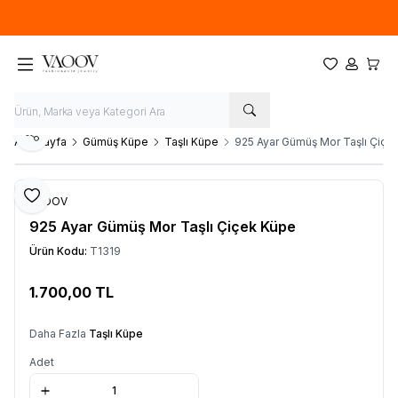
Yeni sezon ürünlerinde
%20
indirim
Favorilerim
Hesabım
Sepet
Paylaş
Ana Sayfa
Gümüş Küpe
Taşlı Küpe
925 Ayar Gümüş Mor Taşlı Çiçe
Favoriye Ekle
VAOOV
925 Ayar Gümüş Mor Taşlı Çiçek Küpe
Ürün Kodu:
T1319
1.700,00
TL
Sepete Ekle
Daha Fazla
Taşlı Küpe
Adet