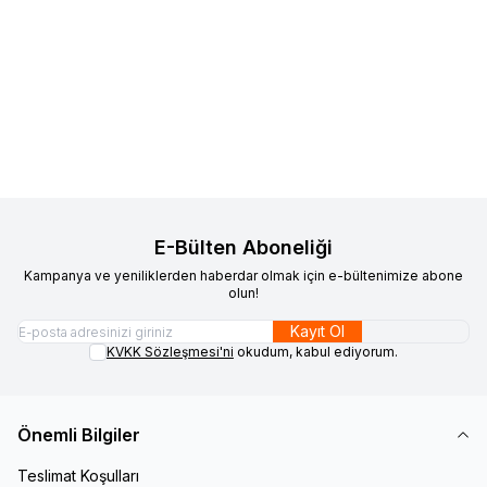
925 Ayar Gümüş Rodyum
VAOOV
925 Ayar Gümüş Harfli
Yeni
Yeni
Favorilere Ekle
Favorilere Ekle
Kaplama Çiçek Küpe Zirkon
Kırmızı Taş Sallantılı Kişiye Özel
Taşlı Minimal Kadın Küpe
840,00
TL
Minimal Harf Küpe
1.690,00
TL
Sepete Ekle
Sepete Ekle
E-Bülten Aboneliği
Kampanya ve yeniliklerden haberdar olmak için e-bültenimize abone
olun!
Kayıt Ol
KVKK Sözleşmesi'ni
okudum, kabul ediyorum.
Önemli Bilgiler
Teslimat Koşulları